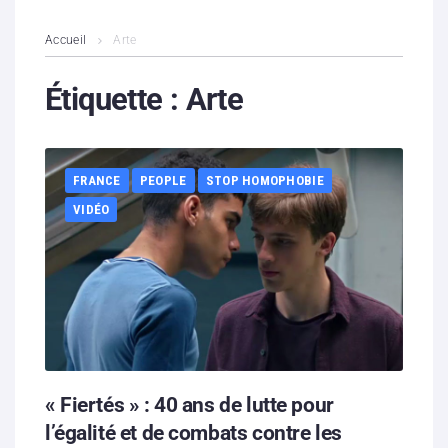
L’association
Accueil
Arte
Contenus litigieux
Étiquette :
Arte
Nous soutenir
FRANCE
PEOPLE
STOP HOMOPHOBIE
Boutique
VIDÉO
Partenaires
Contacts
Hébergement solidaire
« Fiertés » : 40 ans de lutte pour
l’égalité et de combats contre les