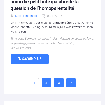
comédie pétillante qui aborde la
question de l’homoparentalité
Stop Homophobie
09/11/2015
Un film émouvant, porté par la formidable énergie de Julianne
Moore, Annette Bening, Mark Ruffalo, Mia Wasikowska et Josh
Hutcherson.
Annette Bening
,
Arte
,
coming in
,
Josh Hutcherson
,
Julianne Moore
,
long-métrage
,
mamans homosexuelles
,
Mark Ruffalo
,
Mia Wasikowska
EN SAVOIR PLUS
1
2
3