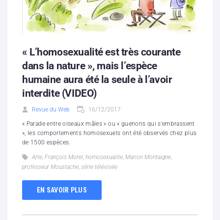
« L’homosexualité est très courante
dans la nature », mais l’espèce
humaine aura été la seule à l’avoir
interdite (VIDEO)
Revue du Web
16/12/2017
« Parade entre oiseaux mâles » ou « guenons qui s'embrassent
», les comportements homosexuels ont été observés chez plus
de 1500 espèces.
Arte
,
François Morel
,
homosexualite
,
Marion Montaigne
,
professeur Moustache
,
série télévisée
EN SAVOIR PLUS