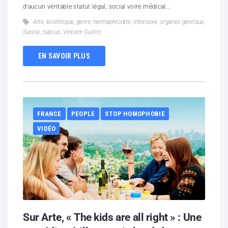
d’aucun véritable statut légal, social voire médical...
Arte
,
bioéthique
,
genre
,
hermaphrodite
,
intersexe
,
organes génitaux
,
Suisse
,
tabous
,
Vincent Guillot
EN SAVOIR PLUS
FRANCE
PEOPLE
STOP HOMOPHOBIE
VIDÉO
Sur Arte, « The kids are all right » : Une