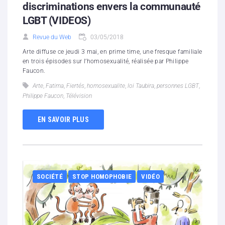
discriminations envers la communauté
LGBT (VIDEOS)
Revue du Web
03/05/2018
Arte diffuse ce jeudi 3 mai, en prime time, une fresque familiale
en trois épisodes sur l’homosexualité, réalisée par Philippe
Faucon.
Arte
,
Fatima
,
Fiertés
,
homosexualite
,
loi Taubira
,
personnes LGBT
,
Philippe Faucon
,
Télévision
EN SAVOIR PLUS
SOCIÉTÉ
STOP HOMOPHOBIE
VIDÉO