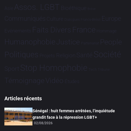
Assos. LGBT
Bioéthique
Asie
Brève
Communiqués
Europe
Culture
Dialogues France-Brésil
France
Faits Divers
Evénements
Hommage
Humanophobie
Justice
People
Partenariat
Société
Politiques
Santé
Religion
Projets
Stop Homophobie
Sport
Tech
Tribune
Vidéo
Témoignage
Études
Articles récents
Sénégal : huit femmes arrêtées, l’inquiétude
grandit face à la répression LGBT+
02/08/2026