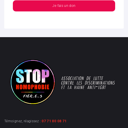
Je fais un don
Témoignez, réagissez :
07 71 80 08 71