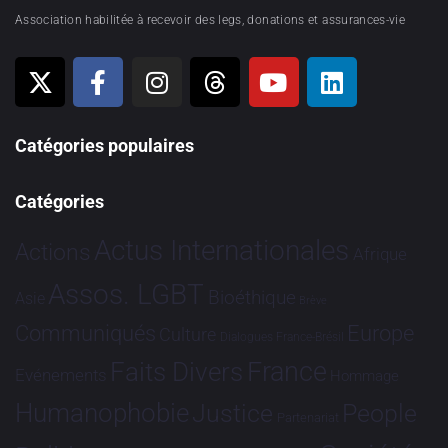
Association habilitée à recevoir des legs, donations et assurances-vie
Catégories populaires
Catégories
Actus Internationales
Actions
Afrique
Assos. LGBT
Bioéthique
Asie
Brève
Communiqués
Europe
Culture
Dialogues France-Brésil
France
Faits Divers
Evénements
Hommage
Humanophobie
Justice
People
Partenariat