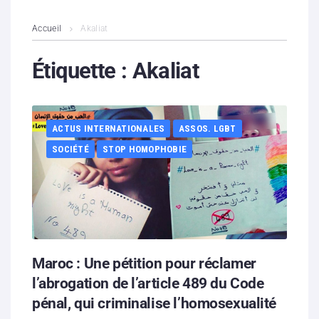
L’association
Accueil
Akaliat
Contenus litigieux
Étiquette :
Akaliat
Nous soutenir
ACTUS INTERNATIONALES
ASSOS. LGBT
Boutique
SOCIÉTÉ
STOP HOMOPHOBIE
Partenaires
Contacts
Hébergement solidaire
Maroc : Une pétition pour réclamer
l’abrogation de l’article 489 du Code
pénal, qui criminalise l’homosexualité