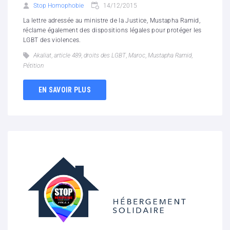
Stop Homophobie
14/12/2015
La lettre adressée au ministre de la Justice, Mustapha Ramid,
réclame également des dispositions légales pour protéger les
LGBT des violences.
Akaliat
,
article 489
,
droits des LGBT
,
Maroc
,
Mustapha Ramid
,
Pétition
EN SAVOIR PLUS