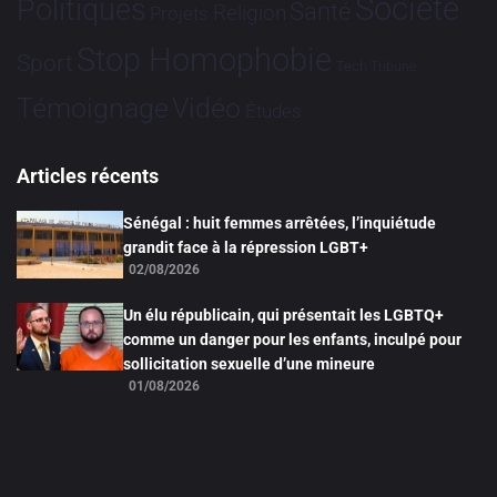
Société
Politiques
Santé
Religion
Projets
Stop Homophobie
Sport
Tech
Tribune
Vidéo
Témoignage
Études
Articles récents
Sénégal : huit femmes arrêtées, l’inquiétude
grandit face à la répression LGBT+
02/08/2026
Un élu républicain, qui présentait les LGBTQ+
comme un danger pour les enfants, inculpé pour
sollicitation sexuelle d’une mineure
01/08/2026