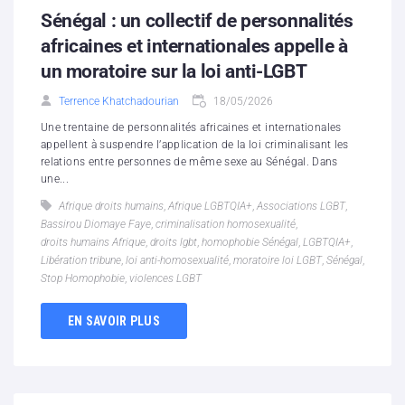
Sénégal : un collectif de personnalités
africaines et internationales appelle à
un moratoire sur la loi anti-LGBT
Terrence Khatchadourian
18/05/2026
Une trentaine de personnalités africaines et internationales
appellent à suspendre l’application de la loi criminalisant les
relations entre personnes de même sexe au Sénégal. Dans
une...
Afrique droits humains
,
Afrique LGBTQIA+
,
Associations LGBT
,
Bassirou Diomaye Faye
,
criminalisation homosexualité
,
droits humains Afrique
,
droits lgbt
,
homophobie Sénégal
,
LGBTQIA+
,
Libération tribune
,
loi anti-homosexualité
,
moratoire loi LGBT
,
Sénégal
,
Stop Homophobie
,
violences LGBT
EN SAVOIR PLUS