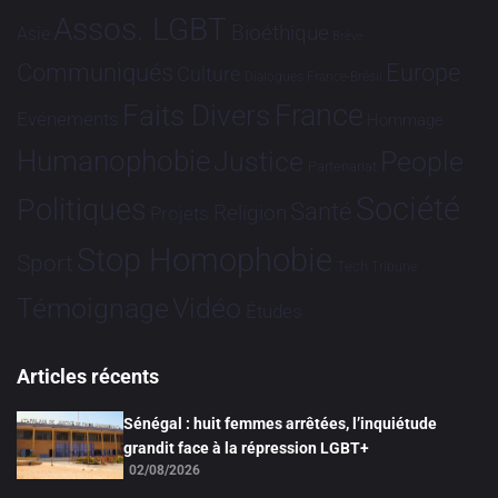
Assos. LGBT
Bioéthique
Asie
Brève
Communiqués
Europe
Culture
Dialogues France-Brésil
France
Faits Divers
Evénements
Hommage
Humanophobie
Justice
People
Partenariat
Société
Politiques
Santé
Religion
Projets
Stop Homophobie
Sport
Tech
Tribune
Vidéo
Témoignage
Études
Articles récents
Sénégal : huit femmes arrêtées, l’inquiétude
grandit face à la répression LGBT+
02/08/2026