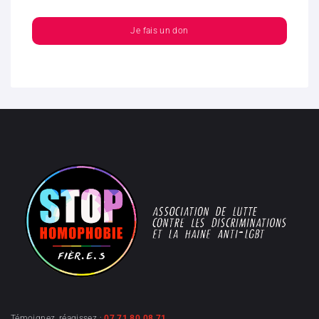
Je fais un don
Témoignez, réagissez :
07 71 80 08 71