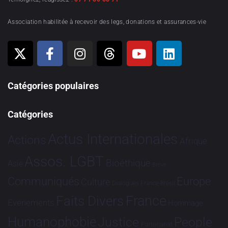
Association habilitée à recevoir des legs, donations et assurances-vie
Catégories populaires
Catégories
Actus Internationales
Actions
Afrique
Assos. LGBT
Bioéthique
Asie
Brève
Communiqués
Europe
Culture
Dialogues France-Brésil
France
Faits Divers
Evénements
Hommage
Humanophobie
Justice
People
Partenariat