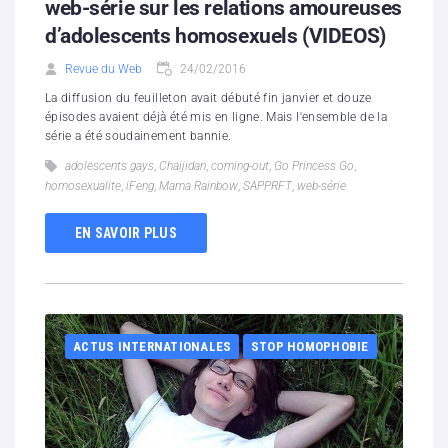
web-série sur les relations amoureuses
d’adolescents homosexuels (VIDEOS)
Revue du Web
24/02/2016
La diffusion du feuilleton avait débuté fin janvier et douze
épisodes avaient déjà été mis en ligne. Mais l'ensemble de la
série a été soudainement bannie.
adolescents gays
,
Chaijidan
,
coming-out
,
Go Princess Go
,
homosexualite
,
iFeng
,
Mama Rainbow
,
SAPPRFT
,
web-série
EN SAVOIR PLUS
ACTUS INTERNATIONALES
STOP HOMOPHOBIE