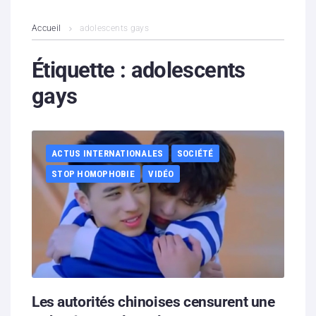
L’association
Accueil
adolescents gays
Contenus litigieux
Étiquette :
adolescents
gays
Nous soutenir
Boutique
ACTUS INTERNATIONALES
SOCIÉTÉ
Partenaires
STOP HOMOPHOBIE
VIDÉO
Contacts
Hébergement solidaire
Les autorités chinoises censurent une