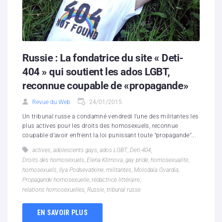
Russie : La fondatrice du site « Deti-
404 » qui soutient les ados LGBT,
reconnue coupable de «propagande»
Revue du Web
24/01/2015
Un tribunal russe a condamné vendredi l'une des militantes les
plus actives pour les droits des homosexuels, reconnue
coupable d'avoir enfreint la loi punissant toute "propagande"...
actives
,
adolescents gays
,
ados LGBT
,
Deti-404
,
Droits des homosexuels
,
Elena Klimova
,
gay pride
,
homosexualite
,
homosexuels
,
Ilya Podsevatkine
,
militantes
,
Molodaïa Gvardia
,
Propagande homosexuelle
,
rédactrice littéraire
,
relations homosexuelles
,
Russie
,
tribunal russe
EN SAVOIR PLUS