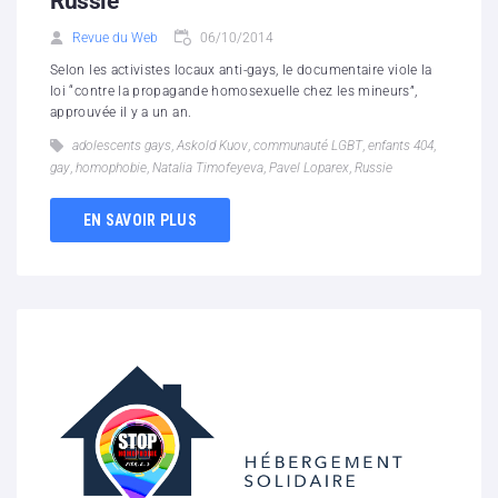
Russie
Revue du Web
06/10/2014
Selon les activistes locaux anti-gays, le documentaire viole la
loi “contre la propagande homosexuelle chez les mineurs”,
approuvée il y a un an.
adolescents gays
,
Askold Kuov
,
communauté LGBT
,
enfants 404
,
gay
,
homophobie
,
Natalia Timofeyeva
,
Pavel Loparex
,
Russie
EN SAVOIR PLUS