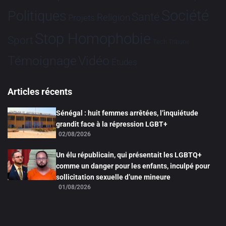
Société
Politiques
Santé
Religion
Projets
Stop Homophobie
Sport
Tech
Tribune
Vidéo
Témoignage
Études
Articles récents
Sénégal : huit femmes arrêtées, l’inquiétude
grandit face à la répression LGBT+
02/08/2026
Un élu républicain, qui présentait les LGBTQ+
comme un danger pour les enfants, inculpé pour
sollicitation sexuelle d’une mineure
01/08/2026