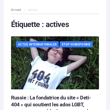
L’association
Accueil
actives
Contenus litigieux
Étiquette :
actives
Nous soutenir
ACTUS INTERNATIONALES
STOP HOMOPHOBIE
Boutique
Partenaires
Contacts
Hébergement solidaire
Russie : La fondatrice du site « Deti-
404 » qui soutient les ados LGBT,