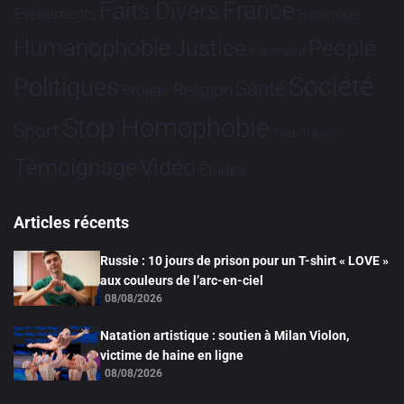
France
Faits Divers
Evénements
Hommage
Humanophobie
Justice
People
Partenariat
Société
Politiques
Santé
Religion
Projets
Stop Homophobie
Sport
Tech
Tribune
Vidéo
Témoignage
Études
Articles récents
Russie : 10 jours de prison pour un T-shirt « LOVE »
aux couleurs de l’arc-en-ciel
08/08/2026
Natation artistique : soutien à Milan Violon,
victime de haine en ligne
08/08/2026