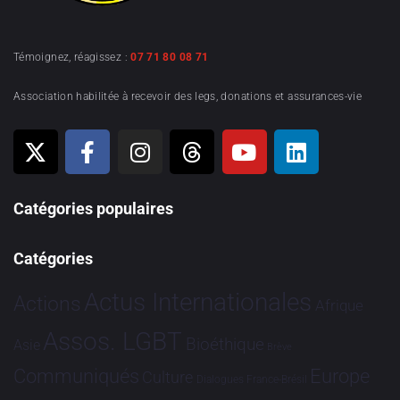
Témoignez, réagissez :
07 71 80 08 71
Association habilitée à recevoir des legs, donations et assurances-vie
Catégories populaires
Catégories
Actus Internationales
Actions
Afrique
Assos. LGBT
Bioéthique
Asie
Brève
Communiqués
Europe
Culture
Dialogues France-Brésil