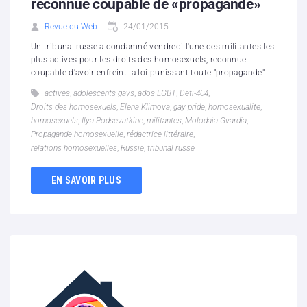
reconnue coupable de «propagande»
Revue du Web
24/01/2015
Un tribunal russe a condamné vendredi l'une des militantes les
plus actives pour les droits des homosexuels, reconnue
coupable d'avoir enfreint la loi punissant toute "propagande"...
actives
,
adolescents gays
,
ados LGBT
,
Deti-404
,
Droits des homosexuels
,
Elena Klimova
,
gay pride
,
homosexualite
,
homosexuels
,
Ilya Podsevatkine
,
militantes
,
Molodaïa Gvardia
,
Propagande homosexuelle
,
rédactrice littéraire
,
relations homosexuelles
,
Russie
,
tribunal russe
EN SAVOIR PLUS