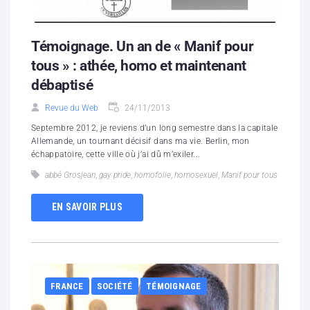
Témoignage. Un an de « Manif pour
tous » : athée, homo et maintenant
débaptisé
Revue du Web
24/11/2013
Septembre 2012, je reviens d’un long semestre dans la capitale
Allemande, un tournant décisif dans ma vie. Berlin, mon
échappatoire, cette ville où j’ai dû m’exiler...
abbé Grosjean
,
gay pride
,
homofolie
,
homosexuel
,
Manif pour tous
EN SAVOIR PLUS
FRANCE
SOCIÉTÉ
TÉMOIGNAGE