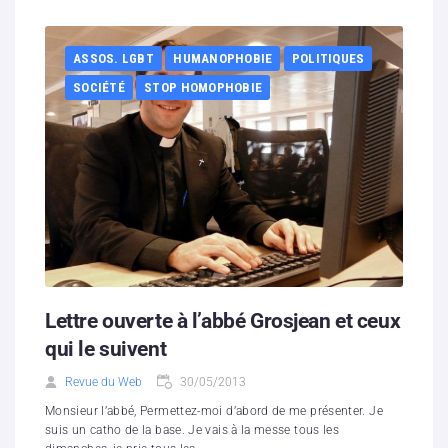
ASSOS. LGBT
HUMANOPHOBIE
POLITIQUES
SOCIÉTÉ
STOP HOMOPHOBIE
Lettre ouverte à l’abbé Grosjean et ceux
qui le suivent
Revue du Web
30/05/2013
Monsieur l’abbé, Permettez-moi d’abord de me présenter. Je
suis un catho de la base. Je vais à la messe tous les