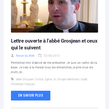
Lettre ouverte à l’abbé Grosjean et ceux
qui le suivent
Revue du Web
02/06/2013
Permettez-moi d'abord de me présenter. Je suis un catho de la
base. Je vais à la messe tous les dimanches, je prie tous les
jours, je...
abbé Grosjean
,
Civitas
,
Eglise
,
fn
,
Groupe Identitaire
,
Gudd
,
Printemps Français
EN SAVOIR PLUS