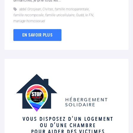
dimanches, je prie tous les...
abbé Grosjean
,
Civitas
,
famille monoparentale
,
famille recomposée
,
famille unicellulaire
,
Gudd
,
le FN
,
mariage homosexuel
EN SAVOIR PLUS