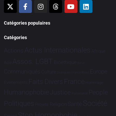
Catégories populaires
Catégories
Actus Internationales
Actions
Afrique
Assos. LGBT
Bioéthique
Asie
Brève
Communiqués
Europe
Culture
Dialogues France-Brésil
France
Faits Divers
Evénements
Hommage
Humanophobie
Justice
People
Partenariat
Société
Politiques
Santé
Religion
Projets
Stop Homophobie