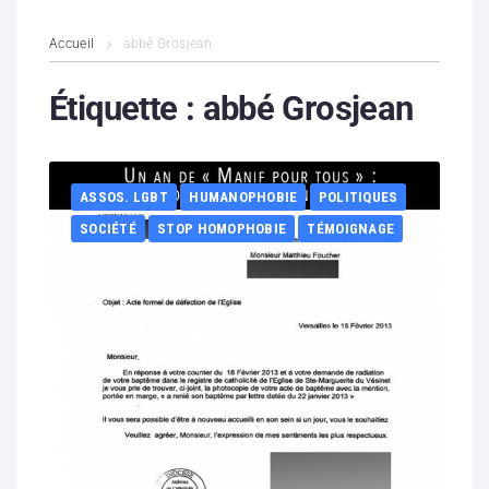
L’association
Accueil
abbé Grosjean
Contenus litigieux
Étiquette :
abbé Grosjean
Nous soutenir
ASSOS. LGBT
HUMANOPHOBIE
POLITIQUES
Boutique
SOCIÉTÉ
STOP HOMOPHOBIE
TÉMOIGNAGE
Partenaires
Contacts
Hébergement solidaire