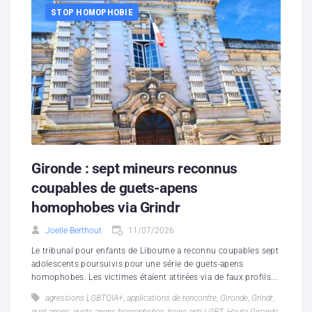
STOP HOMOPHOBIE
Gironde : sept mineurs reconnus
coupables de guets-apens
homophobes via Grindr
Joelle Berthout
11/07/2026
Le tribunal pour enfants de Libourne a reconnu coupables sept
adolescents poursuivis pour une série de guets-apens
homophobes. Les victimes étaient attirées via de faux profils...
agressions LGBTQIA+
,
applications de rencontre
,
Gironde
,
Grindr
,
guet-apens
,
guets-apens homophobes
,
haine anti-LGBT
,
Haute-Gironde
,