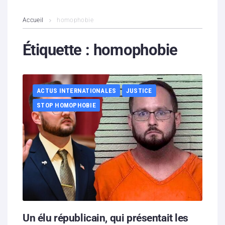
L’association
Accueil
homophobie
Contenus litigieux
Étiquette :
homophobie
Nous soutenir
ACTUS INTERNATIONALES
JUSTICE
Boutique
STOP HOMOPHOBIE
Partenaires
Contacts
Hébergement solidaire
Un élu républicain, qui présentait les