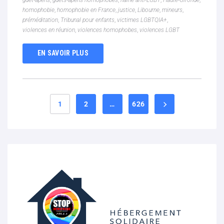
homophobie
,
homophobie en France
,
justice
,
Libourne
,
mineurs
,
préméditation
,
Tribunal pour enfants
,
victimes LGBTQIA+
,
violences en réunion
,
violences homophobes
,
violences LGBT
EN SAVOIR PLUS
1
2
…
626