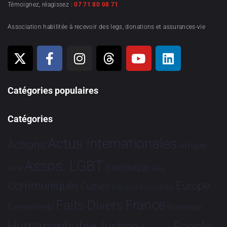
Témoignez, réagissez :
07 71 80 08 71
Association habilitée à recevoir des legs, donations et assurances-vie
Catégories populaires
Catégories
Actus Internationales
Actions
Afrique
Assos. LGBT
Bioéthique
Asie
Brève
Communiqués
Europe
Culture
Dialogues France-Brésil
France
Faits Divers
Evénements
Hommage
Humanophobie
Justice
People