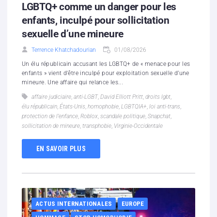
LGBTQ+ comme un danger pour les
enfants, inculpé pour sollicitation
sexuelle d’une mineure
Terrence Khatchadourian
01/08/2026
Un élu républicain accusant les LGBTQ+ de « menace pour les
enfants » vient d'être inculpé pour exploitation sexuelle d’une
mineure. Une affaire qui relance les...
affaire judiciaire
,
anti-LGBT
,
David Elliott Pritt
,
droits lgbt
,
élu républicain
,
États-Unis
,
homophobie
,
LGBTQIA+
,
loi anti-trans
,
protection de l’enfance
,
Roblox
,
scandale politique
,
Snapchat
,
sollicitation de mineure
,
transphobie
,
Virginie-Occidentale
EN SAVOIR PLUS
ACTUS INTERNATIONALES
EUROPE