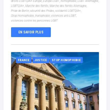
droits LGBTQIA+ Europe
,
Europe LGBT
,
homophobie
,
LGBT Allemagne
,
LGBTQIA+
,
Marche des fiertés
,
Marche des fiertés Allemagne
,
Pride de Berlin
,
sécurité des Prides
,
solidarité LGBTQIA+
,
Stop Homophobie
,
transphobie
,
violences anti-LGBT
,
violences contre les personnes LGBT
EN SAVOIR PLUS
FRANCE
JUSTICE
STOP HOMOPHOBIE