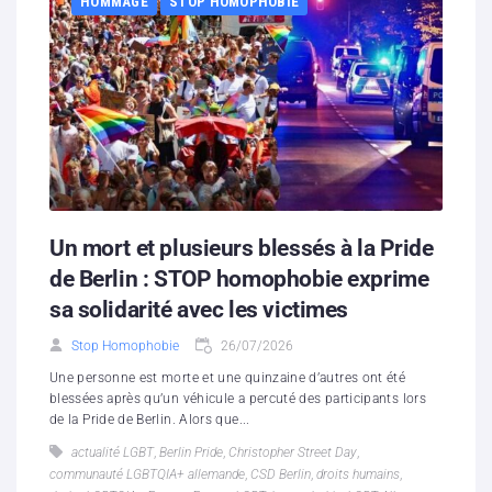
HOMMAGE
STOP HOMOPHOBIE
Un mort et plusieurs blessés à la Pride
de Berlin : STOP homophobie exprime
sa solidarité avec les victimes
Stop Homophobie
26/07/2026
Une personne est morte et une quinzaine d’autres ont été
blessées après qu’un véhicule a percuté des participants lors
de la Pride de Berlin. Alors que...
actualité LGBT
,
Berlin Pride
,
Christopher Street Day
,
communauté LGBTQIA+ allemande
,
CSD Berlin
,
droits humains
,