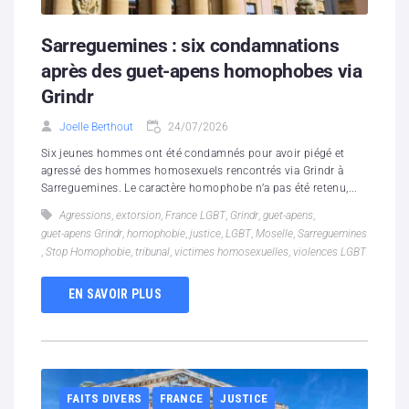
Sarreguemines : six condamnations
après des guet-apens homophobes via
Grindr
Joelle Berthout
24/07/2026
Six jeunes hommes ont été condamnés pour avoir piégé et
agressé des hommes homosexuels rencontrés via Grindr à
Sarreguemines. Le caractère homophobe n’a pas été retenu,...
Agressions
,
extorsion
,
France LGBT
,
Grindr
,
guet-apens
,
guet-apens Grindr
,
homophobie
,
justice
,
LGBT
,
Moselle
,
Sarreguemines
,
Stop Homophobie
,
tribunal
,
victimes homosexuelles
,
violences LGBT
EN SAVOIR PLUS
FAITS DIVERS
FRANCE
JUSTICE