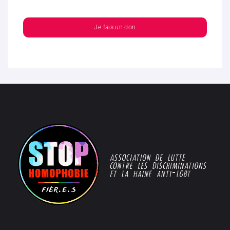
Je fais un don