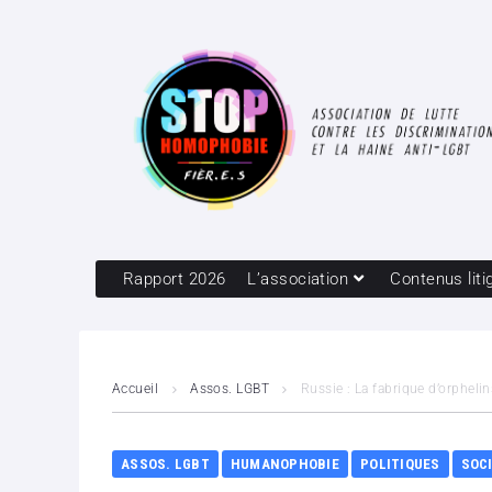
Rapport 2026
L’association
Contenus liti
Accueil
Assos. LGBT
Russie : La fabrique d’orphelin
ASSOS. LGBT
HUMANOPHOBIE
POLITIQUES
SOC