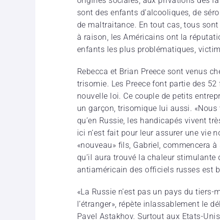
origines sociales, aux privations dès la
sont des enfants d’alcooliques, de sérop
de maltraitance. En tout cas, tous sont
à raison, les Américains ont la réputat
enfants les plus problématiques, victi
Rebecca et Brian Preece sont venus cher
trisomie. Les Preece font partie des 52
nouvelle loi. Ce couple de petits entrepr
un garçon, trisomique lui aussi. «Nous
qu’en Russie, les handicapés vivent très
ici n’est fait pour leur assurer une vie
«nouveau» fils, Gabriel, commencera à 
qu’il aura trouvé la chaleur stimulante d
antiaméricain des officiels russes est b
«La Russie n’est pas un pays du tiers-
l’étranger», répète inlassablement le dé
Pavel Astakhov. Surtout aux Etats-Unis, 