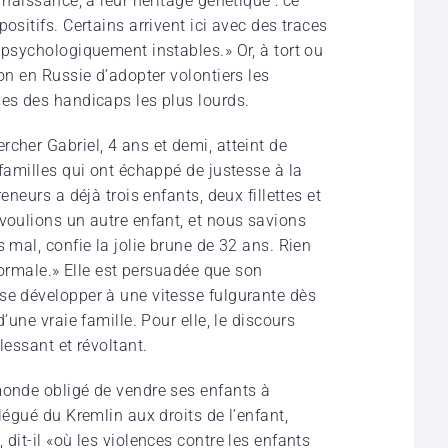
 naissance, à leur héritage génétique : ce
ositifs. Certains arrivent ici avec des traces
 psychologiquement instables.» Or, à tort ou
ion en Russie d’adopter volontiers les
mes des handicaps les plus lourds.
cher Gabriel, 4 ans et demi, atteint de
 familles qui ont échappé de justesse à la
eneurs a déjà trois enfants, deux fillettes et
 voulions un autre enfant, et nous savions
 mal, confie la jolie brune de 32 ans. Rien
 normale.» Elle est persuadée que son
se développer à une vitesse fulgurante dès
’une vraie famille. Pour elle, le discours
lessant et révoltant.
monde obligé de vendre ses enfants à
légué du Kremlin aux droits de l’enfant,
dit-il «où les violences contre les enfants