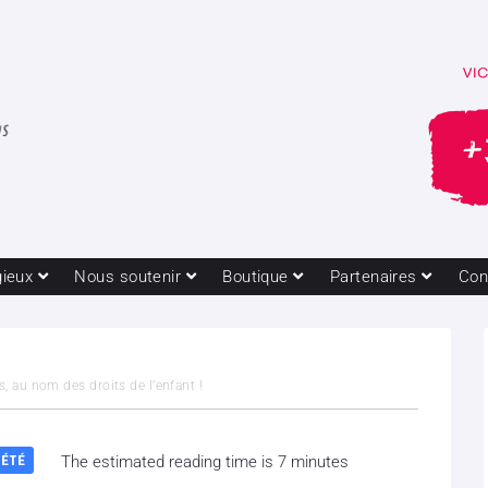
gieux
Nous soutenir
Boutique
Partenaires
Con
s, au nom des droits de l’enfant !
IÉTÉ
The estimated reading time is 7 minutes