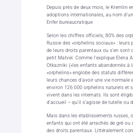
Depuis près de deux mois, le Kremlin en
adoptions internationales, au nom d’u
Enfer bureaucratique
Selon les chiffres officiels, 80% des or
Russie des «orphelins sociaux» : leurs 
de leurs droits parentaux ou s’en sont d
petit Matveï. Comme l’explique Elena A
Otkazniki («les enfants abandonnés à l
«orphelins» englobe des statuts différe
leurs chances d’avoir une vie normale e
environ 126 000 orphelins naturels et s
vivent dans les internats. Ils sont éli
d’accueil – qu’il s’agisse de tutelle ou 
Mais dans les établissements russes,
enfants qui ont été arrachés de gré ou 
des droits parentaux. Littéralement con