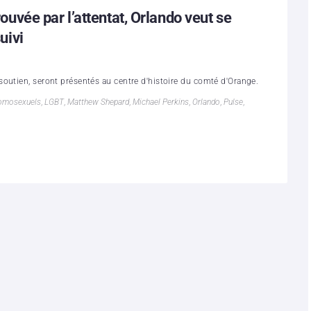
vée par l’attentat, Orlando veut se
uivi
outien, seront présentés au centre d'histoire du comté d'Orange.
omosexuels
,
LGBT
,
Matthew Shepard
,
Michael Perkins
,
Orlando
,
Pulse
,