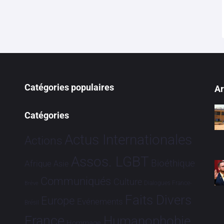
Catégories populaires
Ar
Catégories
Actus Internationales
Actions
Assos. LGBT
Bioéthique
Afrique
Asie
Communiqués
Culture
Dialogues France-
Brève
Faits Divers
Europe
Evénements
Brésil
France
Humanophobie
Hommage