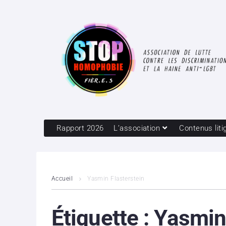
Rapport 2026
L’association
Contenus liti
Accueil
Yasmin Flasterstein
Étiquette :
Yasmin 