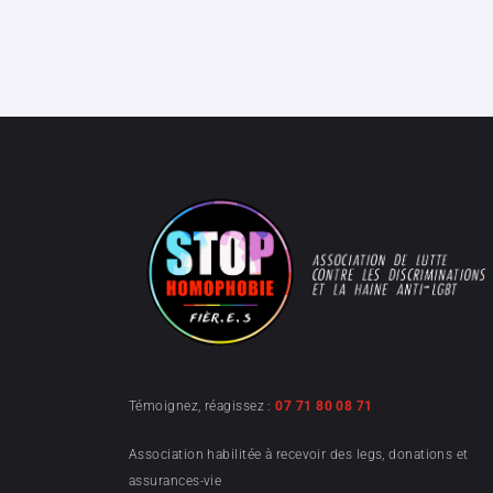
Témoignez, réagissez :
07 71 80 08 71
Association habilitée à recevoir des legs, donations et
assurances-vie