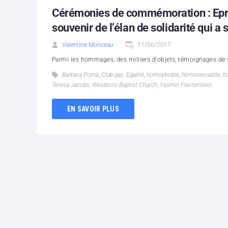
Cérémonies de commémoration : Eprou
souvenir de l’élan de solidarité qui a s
Valentine Monceau
11/06/2017
Parmi les hommages, des milliers d'objets, témoignages de s
Barbara Poma
,
Club gay
,
Egalité
,
homophobie
,
homosexualite
,
h
Teresa Jacobs
,
Westboro Baptist Church
,
Yasmin Flasterstein
EN SAVOIR PLUS