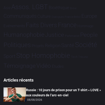
Assos. LGBT
Bioéthique
Asie
Brève
Communiqués
Europe
Culture
Dialogues France-Brésil
France
Faits Divers
Evénements
Hommage
Humanophobie
Justice
People
Partenariat
Société
Politiques
Santé
Religion
Projets
Stop Homophobie
Sport
Tech
Tribune
Vidéo
Témoignage
Études
Articles récents
Russie : 10 jours de prison pour un T-shirt « LOVE »
aux couleurs de l’arc-en-ciel
08/08/2026