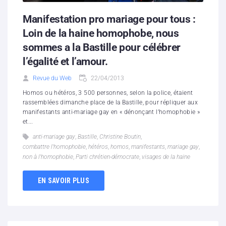
Manifestation pro mariage pour tous :
Loin de la haine homophobe, nous
sommes a la Bastille pour célébrer
l’égalité et l’amour.
Revue du Web
22/04/2013
Homos ou hétéros, 3 500 personnes, selon la police, étaient
rassemblées dimanche place de la Bastille, pour répliquer aux
manifestants anti-mariage gay en « dénonçant l’homophobie »
et...
anti-mariage gay
,
Bastille
,
Christine Boutin
,
combattre l'homophobie
,
hétéros
,
homos
,
manifestants
,
mariage gay
,
non à l'homophobie
,
Parti chrétien-démocrate
,
visages de la haine
EN SAVOIR PLUS