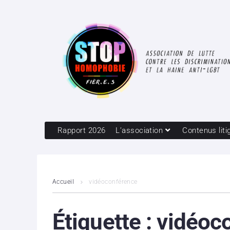
Rapport 2026
L’association
Contenus liti
Accueil
vidéoconférence
Étiquette :
vidéoc