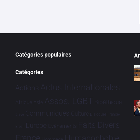
Catégories populaires
Ar
Catégories
Actus Internationales
Actions
Assos. LGBT
Bioéthique
Afrique
Asie
Communiqués
Culture
Dialogues France-
Brève
Faits Divers
Europe
Evénements
Brésil
France
Humanophobie
Hommage