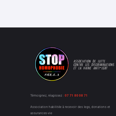
Témoignez, réagissez :
07 71 80 08 71
Association habilitée à recevoir des legs, donations et
assurances-vie