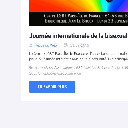
Journée internationale de la bisexual
Revue du Web
23/09/2013
Le Centre LGBT Paris-Île de France et l’association nationa
pour la Journée internationale de la bisexualité. Les principa
Act Up-Paris
,
Associations LGBT
,
biphobie
,
Bi’Cause
,
Centre LG
SOS Homophobie
,
vidéoconférence
EN SAVOIR PLUS