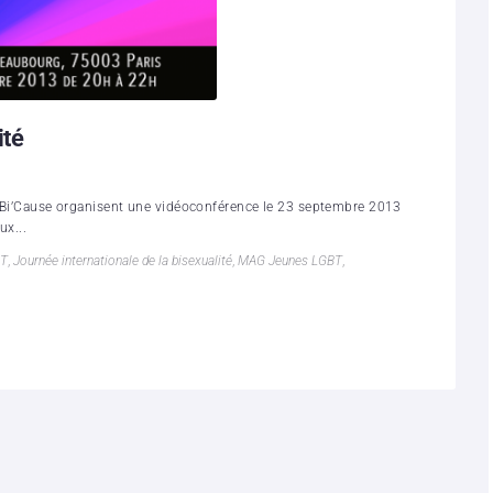
ité
le Bi’Cause organisent une vidéoconférence le 23 septembre 2013
ux...
BT
,
Journée internationale de la bisexualité
,
MAG Jeunes LGBT
,