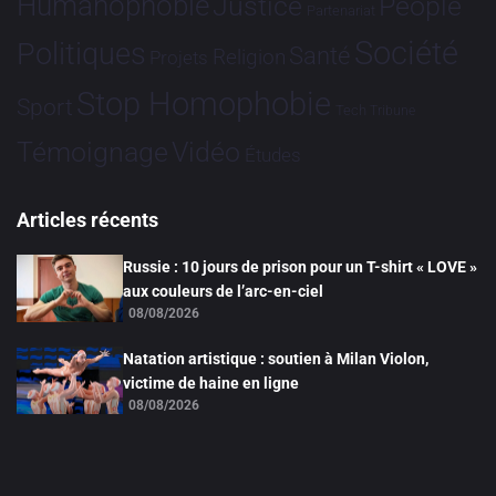
Humanophobie
Justice
People
Partenariat
Société
Politiques
Santé
Religion
Projets
Stop Homophobie
Sport
Tech
Tribune
Vidéo
Témoignage
Études
Articles récents
Russie : 10 jours de prison pour un T-shirt « LOVE »
aux couleurs de l’arc-en-ciel
08/08/2026
Natation artistique : soutien à Milan Violon,
victime de haine en ligne
08/08/2026