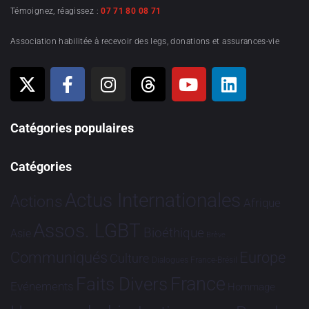
Témoignez, réagissez :
07 71 80 08 71
Association habilitée à recevoir des legs, donations et assurances-vie
Catégories populaires
Catégories
Actus Internationales
Actions
Afrique
Assos. LGBT
Bioéthique
Asie
Brève
Communiqués
Europe
Culture
Dialogues France-Brésil
France
Faits Divers
Evénements
Hommage