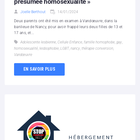
présumée homosexualité »
Joelle Berthout
14/01/2024
Deux parents ont été mis en examen à Vandœuvre, dans la
banlieue de Nancy, pour avoir frappé leurs deux filles de 13 et
17 ans, et...
Adolescente lesbienne
,
Cellule Enfance
,
famille homophobe
,
gay
,
homosexualité
,
lesbophobie
,
LGBT
,
nancy
,
thérapie conversion
,
Vandœuvre
EN SAVOIR PLUS