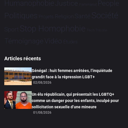
Humanophobie
Justice
People
Partenariat
Société
Politiques
Santé
Religion
Projets
Stop Homophobie
Sport
Tech
Tribune
Vidéo
Témoignage
Études
Articles récents
Sénégal : huit femmes arrêtées, l’inquiétude
grandit face à la répression LGBT+
02/08/2026
Un élu républicain, qui présentait les LGBTQ+
comme un danger pour les enfants, inculpé pour
sollicitation sexuelle d’une mineure
01/08/2026