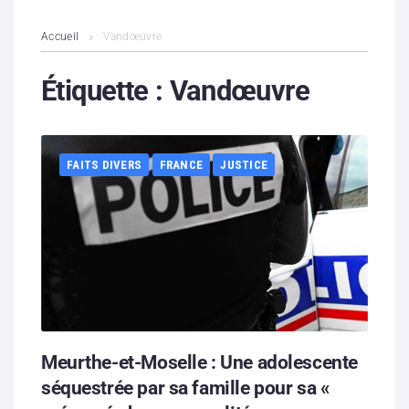
L’association
Accueil
Vandœuvre
Contenus litigieux
Étiquette :
Vandœuvre
Nous soutenir
FAITS DIVERS
FRANCE
JUSTICE
Boutique
Partenaires
Contacts
Hébergement solidaire
Meurthe-et-Moselle : Une adolescente
séquestrée par sa famille pour sa «