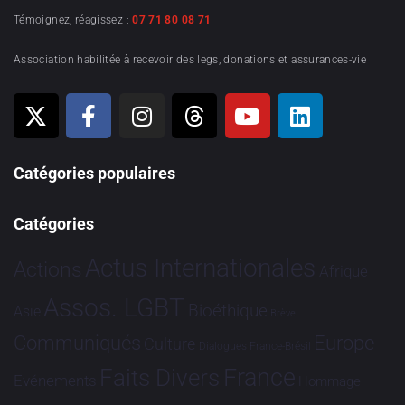
Témoignez, réagissez :
07 71 80 08 71
Association habilitée à recevoir des legs, donations et assurances-vie
Catégories populaires
Catégories
Actus Internationales
Actions
Afrique
Assos. LGBT
Bioéthique
Asie
Brève
Communiqués
Europe
Culture
Dialogues France-Brésil
France
Faits Divers
Evénements
Hommage