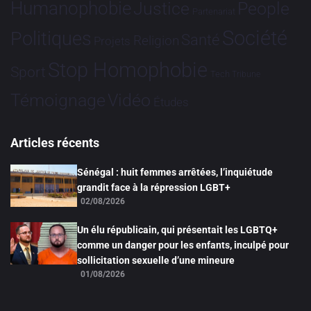
Humanophobie
Justice
People
Partenariat
Société
Politiques
Santé
Religion
Projets
Stop Homophobie
Sport
Tech
Tribune
Vidéo
Témoignage
Études
Articles récents
Sénégal : huit femmes arrêtées, l’inquiétude
grandit face à la répression LGBT+
02/08/2026
Un élu républicain, qui présentait les LGBTQ+
comme un danger pour les enfants, inculpé pour
sollicitation sexuelle d’une mineure
01/08/2026