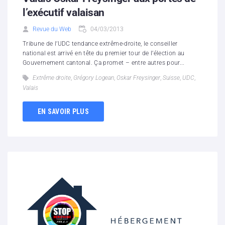
l’exécutif valaisan
Revue du Web
04/03/2013
Tribune de l’UDC tendance extrême-droite, le conseiller
national est arrivé en tête du premier tour de l’élection au
Gouvernement cantonal. Ça promet – entre autres pour...
Extrême droite
,
Grégory Logean
,
Oskar Freysinger
,
Suisse
,
UDC
,
Valais
EN SAVOIR PLUS