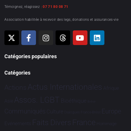
Témoignez, réagissez :
07 71 80 08 71
Association habilitée à recevoir des legs, donations et assurances-vie
Catégories populaires
Catégories
Actus Internationales
Actions
Afrique
Assos. LGBT
Bioéthique
Asie
Brève
Communiqués
Europe
Culture
Dialogues France-Brésil
France
Faits Divers
Evénements
Hommage