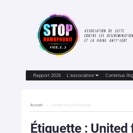
Rapport 2026
L’association
Contenus liti
Accueil
United for Life Ethiopia
Étiquette :
United 