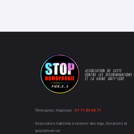
Témoignez, réagissez :
07 71 80 08 71
Association habilitée à recevoir des legs, donations et
assurances-vie