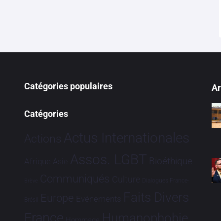
Catégories populaires
Ar
Catégories
Actus Internationales
Actions
Assos. LGBT
Bioéthique
Afrique
Asie
Communiqués
Culture
Dialogues France-
Brève
Faits Divers
Europe
Evénements
Brésil
France
Humanophobie
Hommage