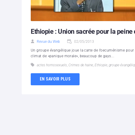
Ethiopie : Union sacrée pour la peine
Revue du Web
02/05/2013
Un groupe évangélique joue la carte de l’oecuménisme pour 
climat de «panique morale», beaucoup de gays...
actes homosexuels
,
Crimes de haine
,
Ethiopie
,
groupe évangéli
EN SAVOIR PLUS