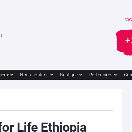
gieux
Nous soutenir
Boutique
Partenaires
Con
for Life Ethiopia