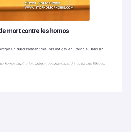
 de mort contre les homos
exiger un durcissement des lois antigay en Ethiopie. Dans un
que
,
homosexualite
,
lois antigay
,
oecuménisme
,
United for Life Ethiopia