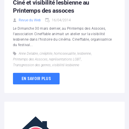
Ciné et visibilité lesbienne au
Printemps des assoces
Revue du Web
16/04/2014
Le Dimanche 30 mars dernier, au Printemps des Assoces,
l’association Cineffable animait un atelier sur la visibilité
lesbienne dans l’histoire du cinéma. Cineffable, organisatrice
du festival...
Anne Delabre
,
cinéphile
,
homosexualite
,
lesbienne
,
Printemps des Assoces
,
représentations LGBT
,
Transgression des genres
,
visibilité lesbienne
EN SAVOIR PLUS