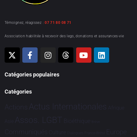
Témoignez, réagissez :
07 71 80 08 71
Association habilitée à recevoir des legs, donations et assurances-vie
Catégories populaires
Catégories
Actus Internationales
Actions
Afrique
Assos. LGBT
Bioéthique
Asie
Brève
Communiqués
Europe
Culture
Dialogues France-Brésil