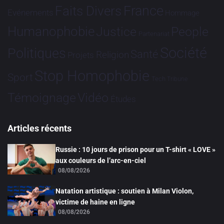
France
Faits Divers
Evénements
Hommage
Humanophobie
Justice
People
Partenariat
Société
Politiques
Santé
Religion
Projets
Stop Homophobie
Sport
Tech
Tribune
Vidéo
Témoignage
Études
Articles récents
Russie : 10 jours de prison pour un T-shirt « LOVE »
aux couleurs de l’arc-en-ciel
08/08/2026
Natation artistique : soutien à Milan Violon,
victime de haine en ligne
08/08/2026