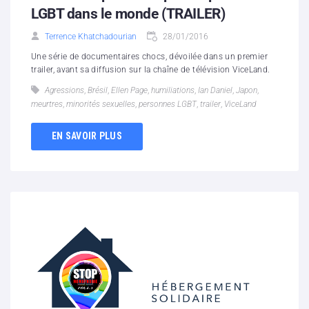
LGBT dans le monde (TRAILER)
Terrence Khatchadourian
28/01/2016
Une série de documentaires chocs, dévoilée dans un premier
trailer, avant sa diffusion sur la chaîne de télévision ViceLand.
Agressions
,
Brésil
,
Ellen Page
,
humiliations
,
Ian Daniel
,
Japon
,
meurtres
,
minorités sexuelles
,
personnes LGBT
,
trailer
,
ViceLand
EN SAVOIR PLUS