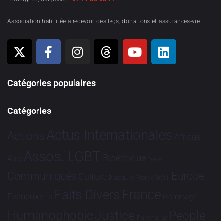
Association habilitée à recevoir des legs, donations et assurances-vie
Catégories populaires
Catégories
Actus Internationales
Actions
Afrique
Assos. LGBT
Bioéthique
Asie
Brève
Communiqués
Europe
Culture
Dialogues France-Brésil
France
Faits Divers
Evénements
Hommage
Humanophobie
Justice
People
Partenariat