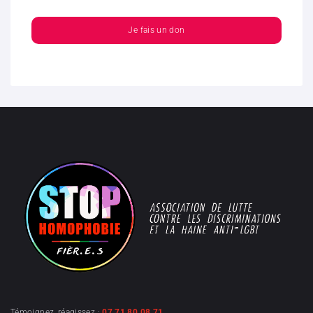
Je fais un don
Témoignez, réagissez :
07 71 80 08 71