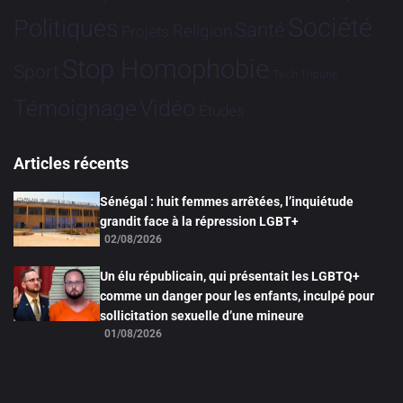
Société
Politiques
Santé
Religion
Projets
Stop Homophobie
Sport
Tech
Tribune
Vidéo
Témoignage
Études
Articles récents
Sénégal : huit femmes arrêtées, l’inquiétude
grandit face à la répression LGBT+
02/08/2026
Un élu républicain, qui présentait les LGBTQ+
comme un danger pour les enfants, inculpé pour
sollicitation sexuelle d’une mineure
01/08/2026