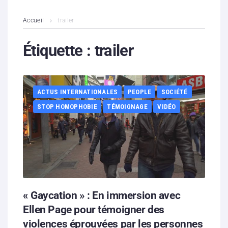
L’association
Accueil
trailer
Contenus litigieux
Étiquette :
trailer
Nous soutenir
ACTUS INTERNATIONALES
PEOPLE
SOCIÉTÉ
Boutique
STOP HOMOPHOBIE
TÉMOIGNAGE
VIDÉO
Partenaires
Contacts
Hébergement solidaire
« Gaycation » : En immersion avec
Ellen Page pour témoigner des
violences éprouvées par les personnes