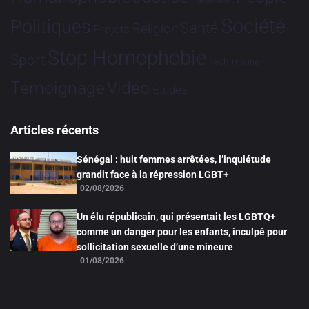
Société
Politiques
Santé
Religion
Projets
Stop Homophobie
Sport
Tech
Tribune
Vidéo
Témoignage
Études
Articles récents
Sénégal : huit femmes arrêtées, l’inquiétude
grandit face à la répression LGBT+
02/08/2026
Un élu républicain, qui présentait les LGBTQ+
comme un danger pour les enfants, inculpé pour
sollicitation sexuelle d’une mineure
01/08/2026