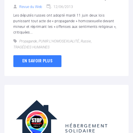
Revue du Web
12/06/2013
Les députés russes ont adopté mardi 11 juin deux lois
punissant tout acte de « propagande » homosexuelle devant
mineur et réprimant les « offenses aux sentiments religieux »,
critiquées...
Propagande
,
PUNIR L'HOMOSEXUALITÉ
,
Russie
,
TRAGÉDIES HUMAINES
EN SAVOIR PLUS