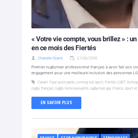
« Votre vie compte, vous brillez » :
en ce mois des Fiertés
Chanelle Grand
27/06/2026
Premier rugbyman professionnel français à avoir fait son c
engagement pour une meilleure inclusion des personnes LG
Canal+ Faut qu’on parle
,
coming out sport
,
Fiertés LGBT
,
homoph
rugby français
,
rugby homosexualité
,
rugbyman gay France
,
sport et
EN SAVOIR PLUS
FRANCE
STOP HOMOPHOBIE
TÉMOIGNAGE