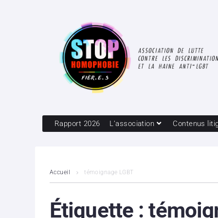
Rapport 2026
L’association
Contenus liti
Accueil
témoignage LGBT
Étiquette :
témoig