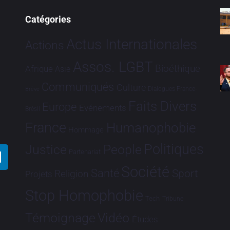
Catégories
Actus Internationales
Actions
Assos. LGBT
Bioéthique
Afrique
Asie
Communiqués
Culture
Dialogues France-
Brève
Faits Divers
Europe
Evénements
Brésil
France
Humanophobie
Hommage
Politiques
Justice
People
Partenariat
Société
Santé
Sport
Religion
Projets
Stop Homophobie
Tech
Tribune
Vidéo
Témoignage
Études