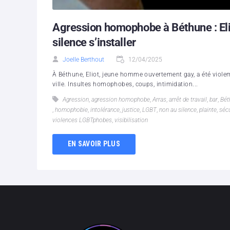
Agression homophobe à Béthune : Elio
silence s’installer
Joelle Berthout
12/04/2025
À Béthune, Eliot, jeune homme ouvertement gay, a été violem
ville. Insultes homophobes, coups, intimidation...
Agression
,
agression homophobe
,
Arras
,
arrêt de travail
,
bar
,
Bét
,
homophobie
,
intolérance
,
justice
,
LGBT
,
non au silence
,
plainte
,
sécu
violences LGBTphobes
,
visibilisation
EN SAVOIR PLUS