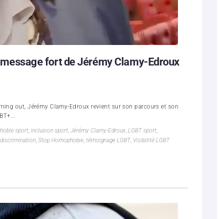
 un message fort de Jérémy Clamy-Edroux
oming out, Jérémy Clamy-Edroux revient sur son parcours et son
BT+...
obie sport
,
inclusion sport
,
Jérémy Clamy-Edroux
,
LGBT sport
,
 discrimination
,
Stop Homophobie
,
témoignage LGBT
,
Visibilité LGBT