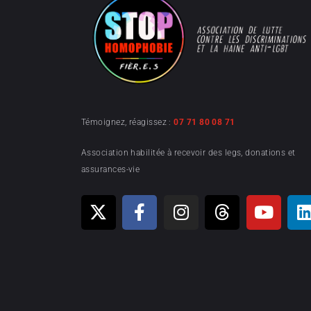
Témoignez, réagissez :
07 71 80 08 71
Association habilitée à recevoir des legs, donations et
assurances-vie