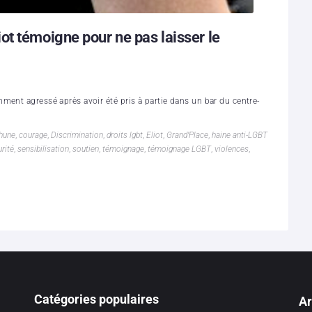
t témoigne pour ne pas laisser le
ment agressé après avoir été pris à partie dans un bar du centre-
hune
,
courage
,
Discrimination
,
droits lgbt
,
Eliot
,
Grand’Place
,
haine anti-LGBT
rité
,
sensibilisation
,
soutien
,
témoignage
,
témoignage LGBT
,
violences
,
Catégories populaires
Ar