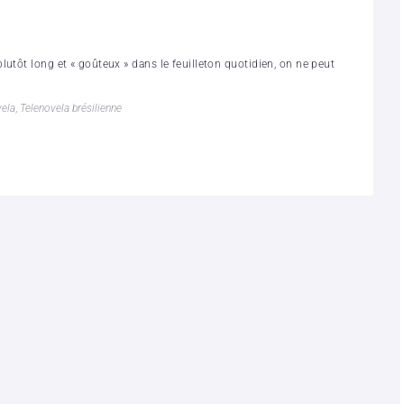
utôt long et « goûteux » dans le feuilleton quotidien, on ne peut
vela
,
Telenovela brésilienne