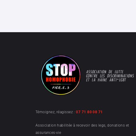
Témoignez, réagissez :
07 71 80 08 71
Association habilitée à recevoir des legs, donations et
assurances-vie