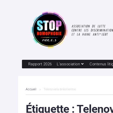
Rapport 2026
L’association
Contenus liti
Accueil
Telenovela brésilienne
Étiquette :
Telenov