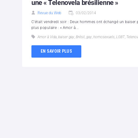
une « Telenovela brésilienne »
Revue du Web
03/02/2014
C’était vendredi soir : Deux hommes ont échangé un baiser pl
plus populaire : « Amor à...
Amor à Vida
,
baiser gay
,
Brésil
,
gay
,
homosexuels
,
LGBT
,
Teleno
EN SAVOIR PLUS