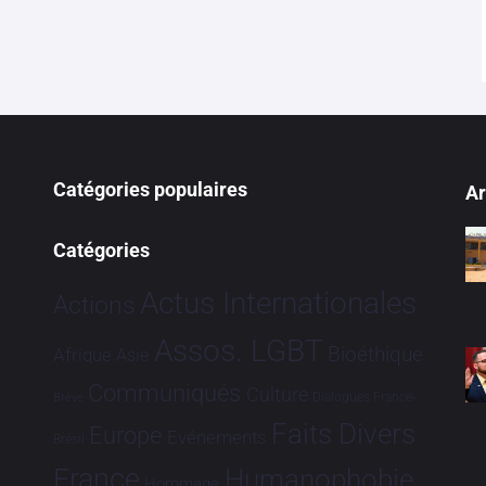
Catégories populaires
Ar
Catégories
Actus Internationales
Actions
Assos. LGBT
Bioéthique
Afrique
Asie
Communiqués
Culture
Dialogues France-
Brève
Faits Divers
Europe
Evénements
Brésil
France
Humanophobie
Hommage