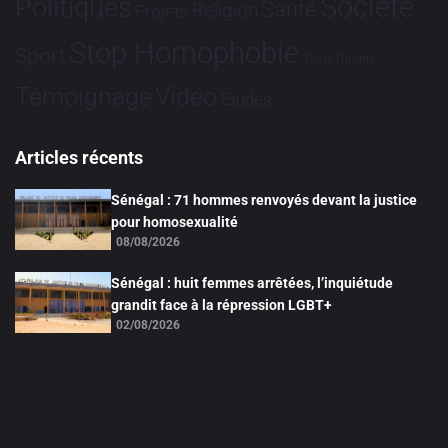
Société
Politiques
Santé
Religion
Projets
Stop Homophobie
Sport
Tech
Tribune
Vidéo
Témoignage
Études
Articles récents
Sénégal : 71 hommes renvoyés devant la justice
pour homosexualité
08/08/2026
Sénégal : huit femmes arrêtées, l’inquiétude
grandit face à la répression LGBT+
02/08/2026