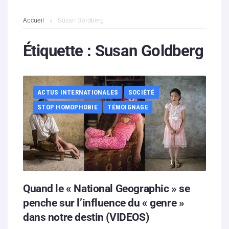
L’association
Accueil
Susan Goldberg
Contenus litigieux
Étiquette :
Susan Goldberg
Nous soutenir
ACTUS INTERNATIONALES
SOCIÉTÉ
Boutique
STOP HOMOPHOBIE
TÉMOIGNAGE
Partenaires
Contacts
Hébergement solidaire
Quand le « National Geographic » se
penche sur l’influence du « genre »
dans notre destin (VIDEOS)