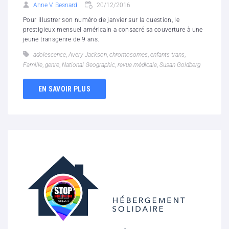
Anne V. Besnard
20/12/2016
Pour illustrer son numéro de janvier sur la question, le
prestigieux mensuel américain a consacré sa couverture à une
jeune transgenre de 9 ans.
adolescence
,
Avery Jackson
,
chromosomes
,
enfants trans
,
Famille
,
genre
,
National Geographic
,
revue médicale
,
Susan Goldberg
EN SAVOIR PLUS