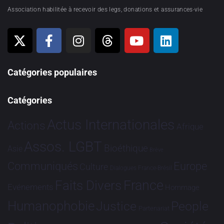
Association habilitée à recevoir des legs, donations et assurances-vie
Catégories populaires
Catégories
Actus Internationales
Actions
Afrique
Assos. LGBT
Bioéthique
Asie
Brève
Communiqués
Europe
Culture
Dialogues France-Brésil
France
Faits Divers
Evénements
Hommage
Humanophobie
Justice
People
Partenariat