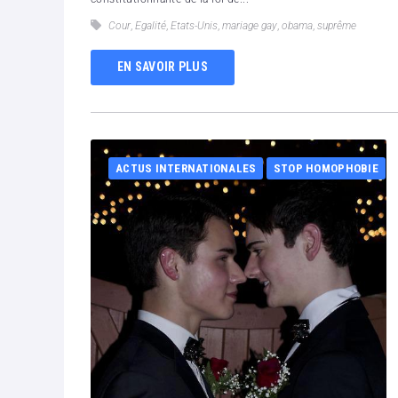
Cour
,
Egalité
,
Etats-Unis
,
mariage gay
,
obama
,
suprême
EN SAVOIR PLUS
ACTUS INTERNATIONALES
STOP HOMOPHOBIE