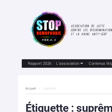
Rapport 2026
L’association
Contenus liti
Accueil
suprême
Étiquette :
suprê