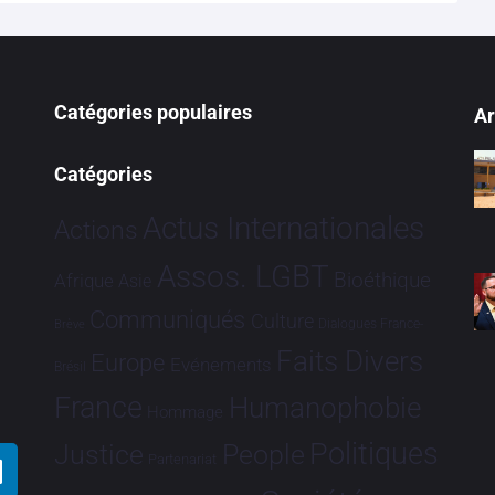
Catégories populaires
Ar
Catégories
Actus Internationales
Actions
Assos. LGBT
Bioéthique
Afrique
Asie
Communiqués
Culture
Dialogues France-
Brève
Faits Divers
Europe
Evénements
Brésil
France
Humanophobie
Hommage
Politiques
Justice
People
Partenariat