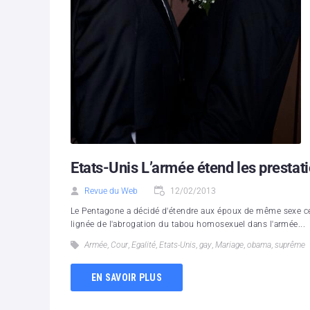
Etats-Unis L’armée étend les presta
Revue du Web
12/02/2013
Le Pentagone a décidé d'étendre aux époux de même sexe cert
lignée de l'abrogation du tabou homosexuel dans l'armée...
Armée
,
Cour
,
Egalité
,
Etats-Unis
,
gay
,
Mariage
,
obama
,
suprême
EN SAVOIR PLUS