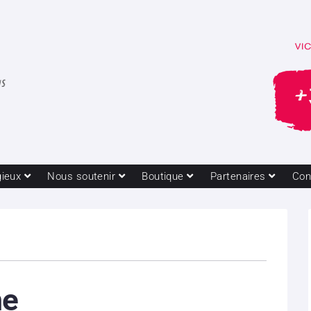
gieux
Nous soutenir
Boutique
Partenaires
Con
me