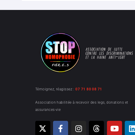
Témoignez, réagissez :
07 71 80 08 71
Association habilitée à recevoir des legs, donations et
assurances-vie