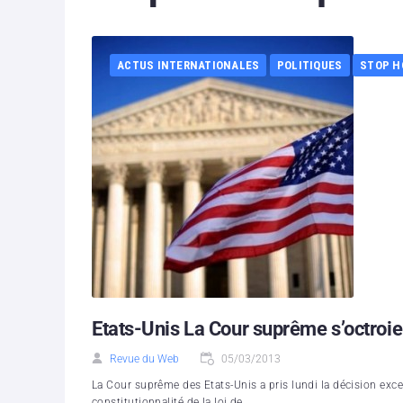
ACTUS INTERNATIONALES
POLITIQUES
STOP H
Etats-Unis La Cour suprême s’octroie
Revue du Web
05/03/2013
La Cour suprême des Etats-Unis a pris lundi la décision excep
constitutionnalité de la loi de...