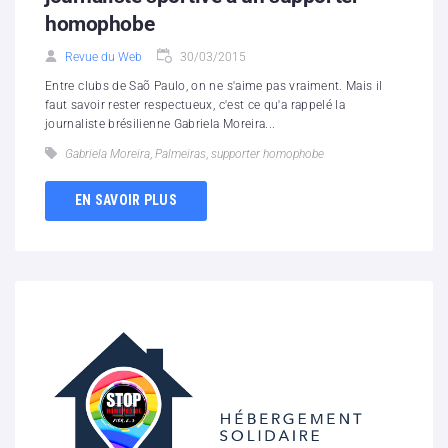
homophobe
Revue du Web
30/03/2015
Entre clubs de Saõ Paulo, on ne s'aime pas vraiment. Mais il
faut savoir rester respectueux, c'est ce qu'a rappelé la
journaliste brésilienne Gabriela Moreira...
Gabriela Moreira
,
Palmeiras
,
supporter homophobe
EN SAVOIR PLUS