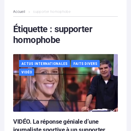
L’association
Accueil
supporter homophobe
Contenus litigieux
Étiquette :
supporter
homophobe
Nous soutenir
Boutique
ACTUS INTERNATIONALES
FAITS DIVERS
Partenaires
VIDÉO
Contacts
Hébergement solidaire
VIDÉO. La réponse géniale d’une
journaliste sportive à un supporter