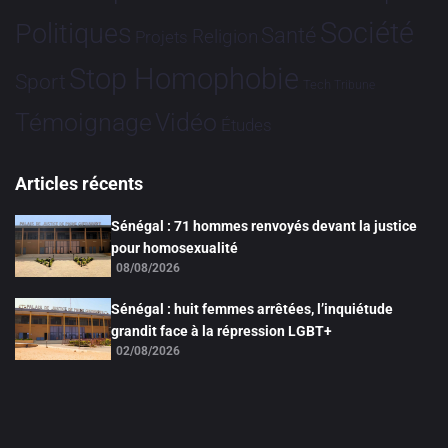
Société
Politiques
Santé
Religion
Projets
Stop Homophobie
Sport
Tech
Tribune
Vidéo
Témoignage
Études
Articles récents
Sénégal : 71 hommes renvoyés devant la justice
pour homosexualité
08/08/2026
Sénégal : huit femmes arrêtées, l’inquiétude
grandit face à la répression LGBT+
02/08/2026