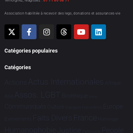
Témoignez, réagissez :
07 71 80 08 71
Association habilitée à recevoir des legs, donations et assurances-vie
Catégories populaires
Catégories
Actus Internationales
Actions
Afrique
Assos. LGBT
Bioéthique
Asie
Brève
Communiqués
Europe
Culture
Dialogues France-Brésil
France
Faits Divers
Evénements
Hommage
Humanophobie
Justice
People
Partenariat