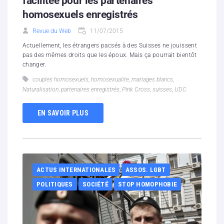
facilitée pour les partenaires
homosexuels enregistrés
Revue du Web
11/07/2015
Actuellement, les étrangers pacsés à des Suisses ne jouissent
pas des mêmes droits que les époux. Mais ça pourrait bientôt
changer.
couples homosexuels
,
homosexualite
,
mariages blancs
,
Naturalisation
,
partenaires enregistrés
,
Pink Cross
,
suisses
,
UDC
EN SAVOIR PLUS
ACTUS INTERNATIONALES
ASSOS. LGBT
POLITIQUES
SOCIÉTÉ
STOP HOMOPHOBIE