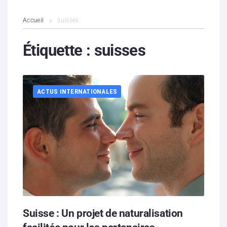
L’association
Accueil
suisses
Contenus litigieux
Étiquette :
suisses
Nous soutenir
ACTUS INTERNATIONALES
Boutique
Partenaires
Contacts
Hébergement solidaire
Suisse : Un projet de naturalisation