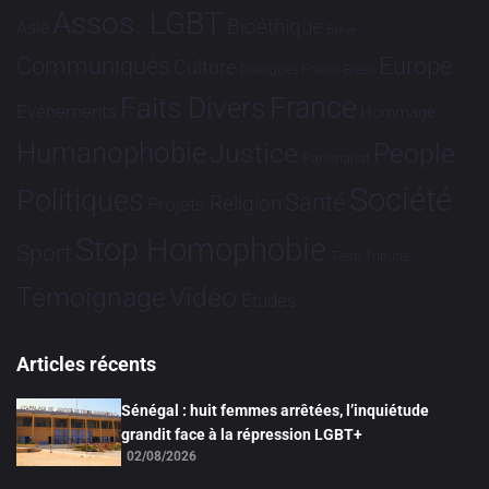
Assos. LGBT
Bioéthique
Asie
Brève
Communiqués
Europe
Culture
Dialogues France-Brésil
France
Faits Divers
Evénements
Hommage
Humanophobie
Justice
People
Partenariat
Société
Politiques
Santé
Religion
Projets
Stop Homophobie
Sport
Tech
Tribune
Vidéo
Témoignage
Études
Articles récents
Sénégal : huit femmes arrêtées, l’inquiétude
grandit face à la répression LGBT+
02/08/2026