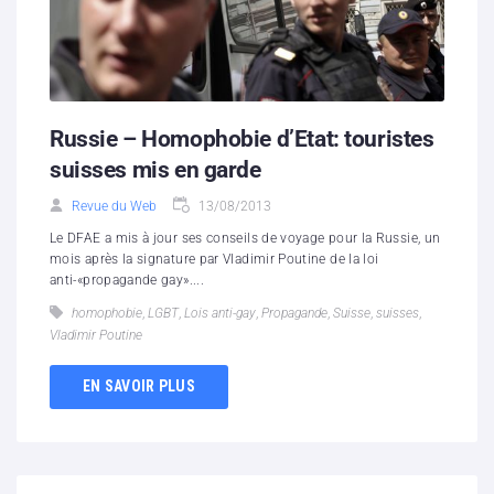
Russie – Homophobie d’Etat: touristes
suisses mis en garde
Revue du Web
13/08/2013
Le DFAE a mis à jour ses conseils de voyage pour la Russie, un
mois après la signature par Vladimir Poutine de la loi
anti-«propagande gay»....
homophobie
,
LGBT
,
Lois anti-gay
,
Propagande
,
Suisse
,
suisses
,
Vladimir Poutine
EN SAVOIR PLUS