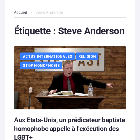
L’association
Accueil
Steve Anderson
Contenus litigieux
Étiquette :
Steve Anderson
Nous soutenir
ACTUS INTERNATIONALES
RELIGION
Boutique
STOP HOMOPHOBIE
Partenaires
Contacts
Hébergement solidaire
Aux Etats-Unis, un prédicateur baptiste
homophobe appelle à l’exécution des
LGBT+