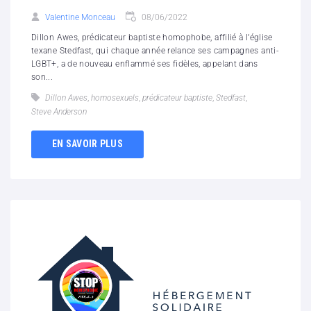
Valentine Monceau
08/06/2022
Dillon Awes, prédicateur baptiste homophobe, affilié à l’église
texane Stedfast, qui chaque année relance ses campagnes anti-
LGBT+, a de nouveau enflammé ses fidèles, appelant dans
son...
Dillon Awes
,
homosexuels
,
prédicateur baptiste
,
Stedfast
,
Steve Anderson
EN SAVOIR PLUS