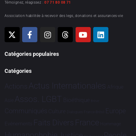
Témoignez, réagissez :
07 71 80 08 71
Association habilitée à recevoir des legs, donations et assurances-vie
Catégories populaires
Catégories
Actus Internationales
Actions
Afrique
Assos. LGBT
Bioéthique
Asie
Brève
Communiqués
Europe
Culture
Dialogues France-Brésil
France
Faits Divers
Evénements
Hommage
Humanophobie
Justice
People