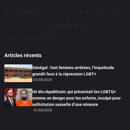
Partenariat
Société
Politiques
Santé
Religion
Projets
Stop Homophobie
Sport
Tech
Tribune
Vidéo
Témoignage
Études
Articles récents
Sénégal : huit femmes arrêtées, l’inquiétude
grandit face à la répression LGBT+
02/08/2026
Un élu républicain, qui présentait les LGBTQ+
comme un danger pour les enfants, inculpé pour
sollicitation sexuelle d’une mineure
01/08/2026