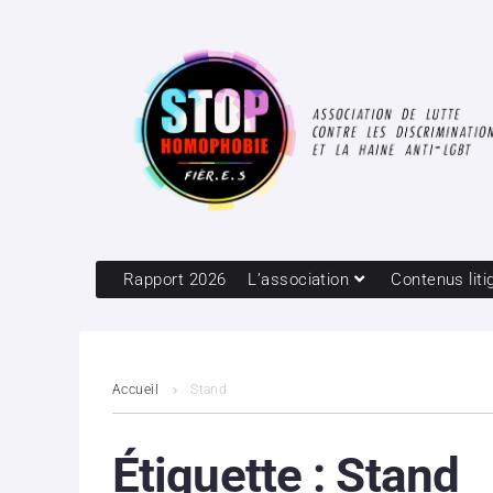
Rapport 2026
L’association
Contenus liti
Accueil
Stand
Étiquette :
Stand