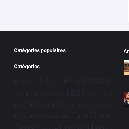
Catégories populaires
Ar
Catégories
Actus Internationales
Actions
Assos. LGBT
Bioéthique
Afrique
Asie
Communiqués
Culture
Dialogues France-
Brève
Faits Divers
Europe
Evénements
Brésil
France
Humanophobie
Hommage