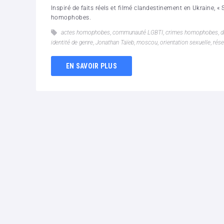
Inspiré de faits réels et filmé clandestinement en Ukraine, 
homophobes.
actes homophobes
,
communauté LGBTI
,
crimes homophobes
,
d
identité de genre
,
Jonathan Taïeb
,
moscou
,
orientation sexuelle
,
rése
EN SAVOIR PLUS