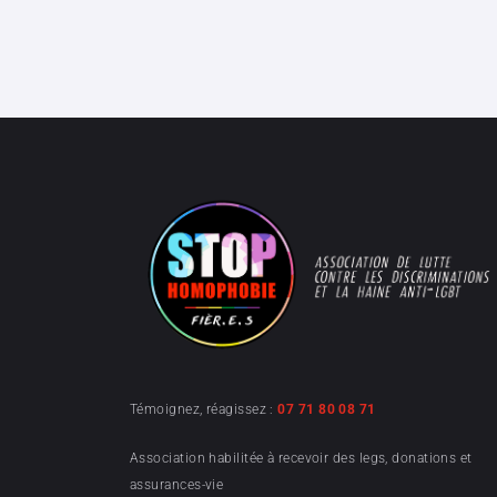
Témoignez, réagissez :
07 71 80 08 71
Association habilitée à recevoir des legs, donations et
assurances-vie