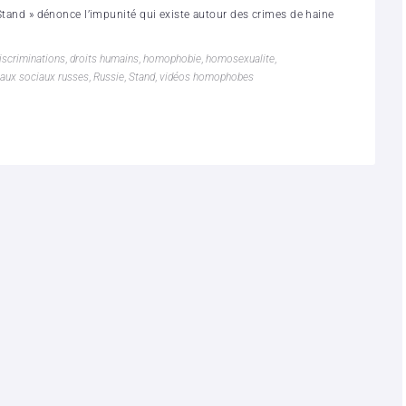
« Stand » dénonce l’impunité qui existe autour des crimes de haine
iscriminations
,
droits humains
,
homophobie
,
homosexualite
,
aux sociaux russes
,
Russie
,
Stand
,
vidéos homophobes