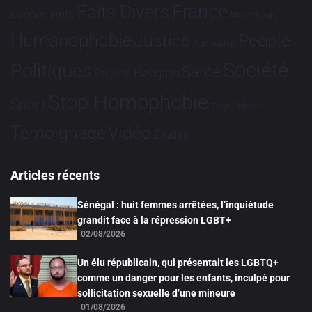
France
Faits Divers
Evénements
Hommage
Humanophobie
Justice
People
Partenariat
Société
Politiques
Santé
Religion
Projets
Stop Homophobie
Sport
Tech
Tribune
Vidéo
Témoignage
Études
Articles récents
Sénégal : huit femmes arrêtées, l’inquiétude
grandit face à la répression LGBT+
02/08/2026
Un élu républicain, qui présentait les LGBTQ+
comme un danger pour les enfants, inculpé pour
sollicitation sexuelle d’une mineure
01/08/2026