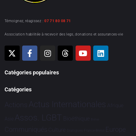
Témoignez, réagissez :
07 71 80 08 71
Association habilitée à recevoir des legs, donations et assurances-vie
Catégories populaires
Catégories
Actus Internationales
Actions
Afrique
Assos. LGBT
Bioéthique
Asie
Brève
Communiqués
Europe
Culture
Dialogues France-Brésil