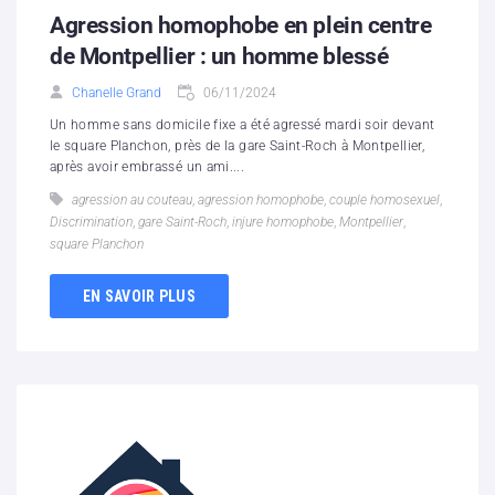
Agression homophobe en plein centre
de Montpellier : un homme blessé
Chanelle Grand
06/11/2024
Un homme sans domicile fixe a été agressé mardi soir devant
le square Planchon, près de la gare Saint-Roch à Montpellier,
après avoir embrassé un ami....
agression au couteau
,
agression homophobe
,
couple homosexuel
,
Discrimination
,
gare Saint-Roch
,
injure homophobe
,
Montpellier
,
square Planchon
EN SAVOIR PLUS