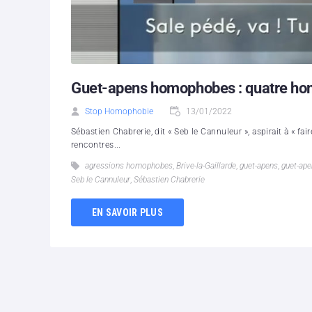
Guet-apens homophobes : quatre h
Stop Homophobie
13/01/2022
Sébastien Chabrerie, dit « Seb le Cannuleur », aspirait à « f
rencontres...
agressions homophobes
,
Brive-la-Gaillarde
,
guet-apens
,
guet-ap
Seb le Cannuleur
,
Sébastien Chabrerie
EN SAVOIR PLUS