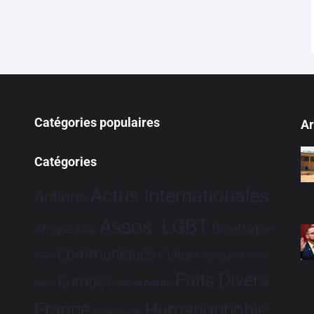
Catégories populaires
Ar
Catégories
Actus Internationales
Actions
Assos. LGBT
Bioéthique
Afrique
Asie
Communiqués
Culture
Dialogues France-
Brève
Faits Divers
Europe
Evénements
Brésil
France
Humanophobie
Hommage