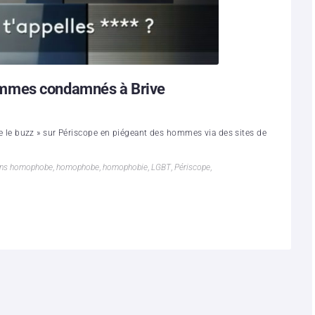
ommes condamnés à Brive
aire le buzz » sur Périscope en piégeant des hommes via des sites de
ens homophobe
,
homophobe
,
homophobie
,
LGBT
,
Périscope
,