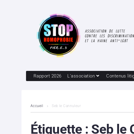
Rapport 2026
L’association
Contenus liti
Accueil
Seb le Cannuleur
Étiquette :
Seb le 