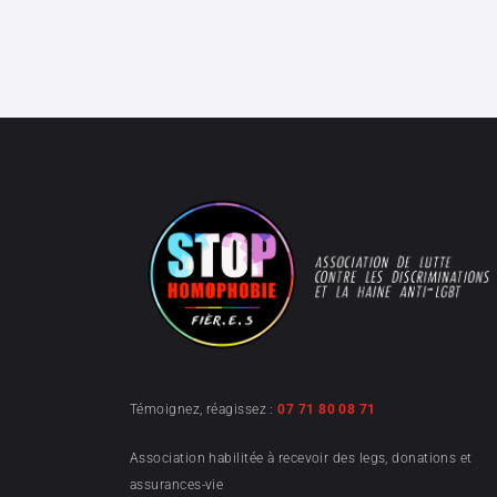
Témoignez, réagissez :
07 71 80 08 71
Association habilitée à recevoir des legs, donations et
assurances-vie