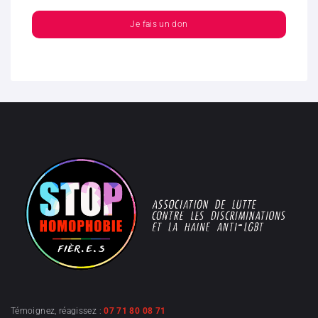
Je fais un don
Témoignez, réagissez :
07 71 80 08 71