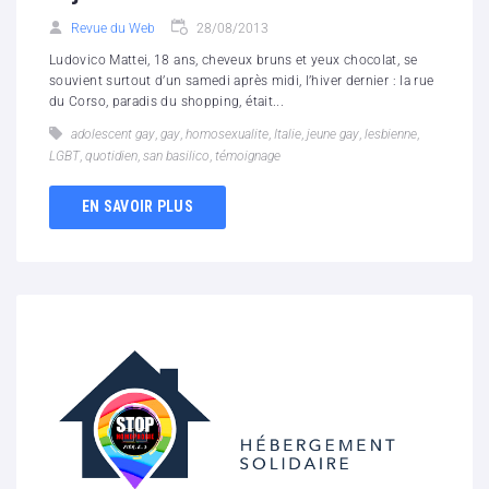
Revue du Web
28/08/2013
Ludovico Mattei, 18 ans, cheveux bruns et yeux chocolat, se
souvient surtout d’un samedi après midi, l’hiver dernier : la rue
du Corso, paradis du shopping, était...
adolescent gay
,
gay
,
homosexualite
,
Italie
,
jeune gay
,
lesbienne
,
LGBT
,
quotidien
,
san basilico
,
témoignage
EN SAVOIR PLUS