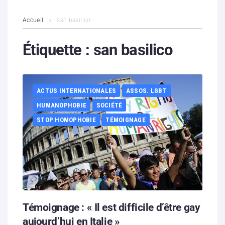
L’association
Accueil
san basilico
Contenus litigieux
Étiquette :
san basilico
Nous soutenir
ACTUS INTERNATIONALES
ASSOS. LGBT
Boutique
HUMANOPHOBIE
SOCIÉTÉ
Partenaires
STOP HOMOPHOBIE
TÉMOIGNAGE
Contacts
Hébergement solidaire
Témoignage : « Il est difficile d’être gay
aujourd’hui en Italie »