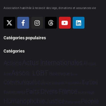
Association habilitée à recevoir des legs, donations et assurances-vie
Catégories populaires
Catégories
Actus Internationales
Actions
Afrique
Assos. LGBT
Bioéthique
Asie
Brève
Communiqués
Europe
Culture
Dialogues France-Brésil
France
Faits Divers
Evénements
Hommage
Humanophobie
Justice
People
Partenariat