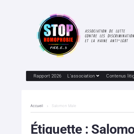
Rapport 2026
L’association
Contenus liti
Accueil
Salomon Male
Étiquette :
Salomo