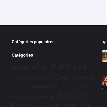
Catégories populaires
Ar
Catégories
Actus Internationales
Actions
Assos. LGBT
Bioéthique
Afrique
Asie
Communiqués
Culture
Dialogues France-
Brève
Faits Divers
Europe
Evénements
Brésil
France
Humanophobie
Hommage