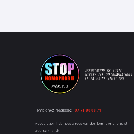
Témoignez, réagissez :
07 71 80 08 71
Association habilitée à recevoir des legs, donations et
assurances-vie