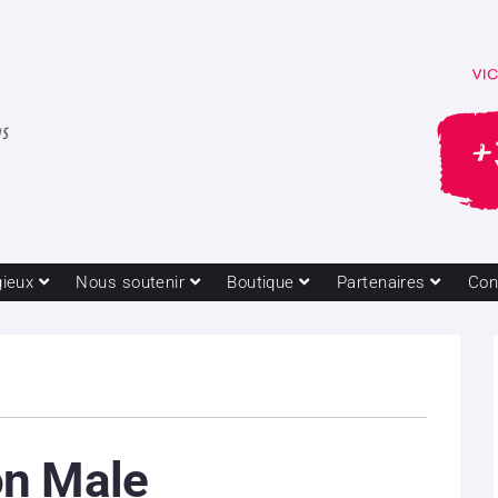
gieux
Nous soutenir
Boutique
Partenaires
Con
n Male