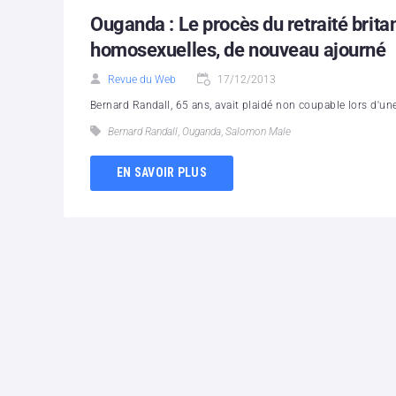
Ouganda : Le procès du retraité brit
homosexuelles, de nouveau ajourné
Revue du Web
17/12/2013
Bernard Randall, 65 ans, avait plaidé non coupable lors d'un
Bernard Randall
,
Ouganda
,
Salomon Male
EN SAVOIR PLUS