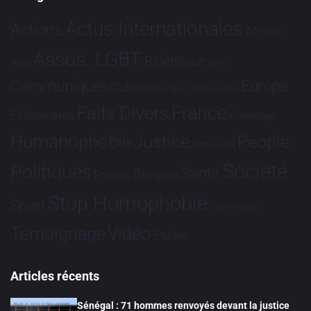
Actus Internationales
Actions
Afrique
Assos. LGBT
Bioéthique
Asie
Brève
Communiqués
Europe
Culture
Dialogues France-Brésil
France
Faits Divers
Evénements
Hommage
Humanophobie
Justice
People
Partenariat
Société
Politiques
Santé
Religion
Projets
Stop Homophobie
Sport
Tech
Tribune
Vidéo
Témoignage
Études
Articles récents
Sénégal : 71 hommes renvoyés devant la justice