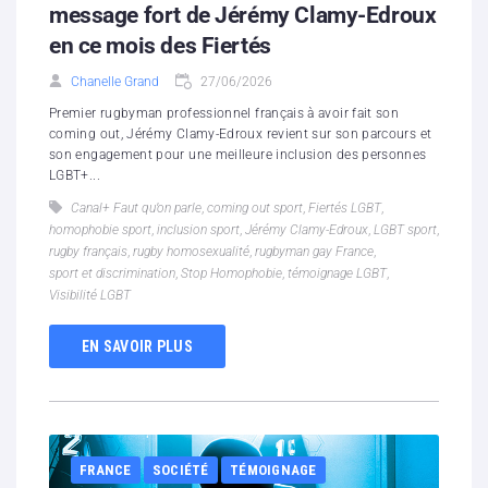
message fort de Jérémy Clamy-Edroux
en ce mois des Fiertés
Chanelle Grand
27/06/2026
Premier rugbyman professionnel français à avoir fait son
coming out, Jérémy Clamy-Edroux revient sur son parcours et
son engagement pour une meilleure inclusion des personnes
LGBT+...
Canal+ Faut qu’on parle
,
coming out sport
,
Fiertés LGBT
,
homophobie sport
,
inclusion sport
,
Jérémy Clamy-Edroux
,
LGBT sport
,
rugby français
,
rugby homosexualité
,
rugbyman gay France
,
sport et discrimination
,
Stop Homophobie
,
témoignage LGBT
,
Visibilité LGBT
EN SAVOIR PLUS
FRANCE
SOCIÉTÉ
TÉMOIGNAGE