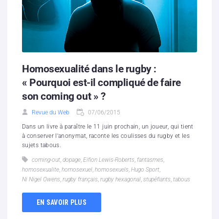
Homosexualité dans le rugby :
« Pourquoi est-il compliqué de faire
son coming out » ?
Revue du Web
07/06/2015
Dans un livre à paraître le 11 juin prochain, un joueur, qui tient
à conserver l'anonymat, raconte les coulisses du rugby et les
sujets tabous.
coming-out
,
dopage
,
Eifion Lewis-Roberts
,
fantasmes
,
homosexualite
,
homosexuel
,
homosexuels
,
Hugo Sport
,
Ni Nigel Owens
,
rugby français
,
rugby hexagonal
,
stupéfiants
,
tabous
EN SAVOIR PLUS