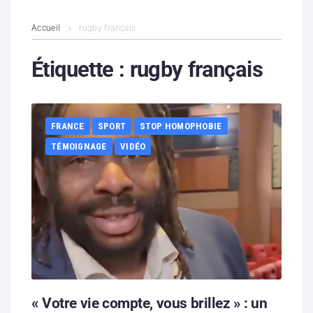
L’association
Accueil
rugby français
Contenus litigieux
Étiquette :
rugby français
Nous soutenir
FRANCE
SPORT
STOP HOMOPHOBIE
Boutique
TÉMOIGNAGE
VIDÉO
Partenaires
Contacts
Hébergement solidaire
« Votre vie compte, vous brillez » : un