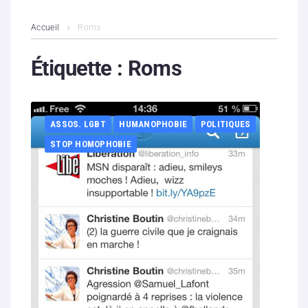
L’association
Accueil
Roms
Contenus litigieux
Étiquette :
Roms
Nous soutenir
ASSOS. LGBT
HUMANOPHOBIE
POLITIQUES
Boutique
STOP HOMOPHOBIE
Partenaires
Contacts
Hébergement solidaire