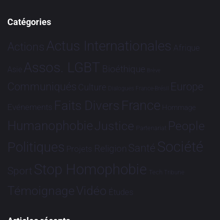
Catégories
Actus Internationales
Actions
Afrique
Assos. LGBT
Bioéthique
Asie
Brève
Communiqués
Europe
Culture
Dialogues France-Brésil
France
Faits Divers
Evénements
Hommage
Humanophobie
Justice
People
Partenariat
Société
Politiques
Santé
Religion
Projets
Stop Homophobie
Sport
Tech
Tribune
Vidéo
Témoignage
Études