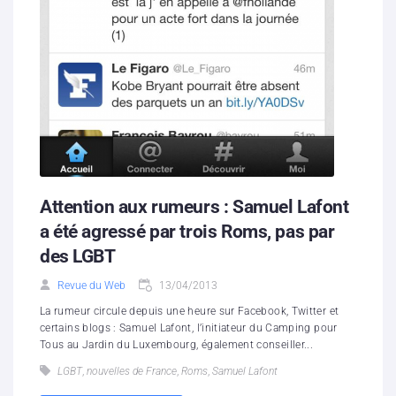
Attention aux rumeurs : Samuel Lafont
a été agressé par trois Roms, pas par
des LGBT
Revue du Web
13/04/2013
La rumeur circule depuis une heure sur Facebook, Twitter et
certains blogs : Samuel Lafont, l’initiateur du Camping pour
Tous au Jardin du Luxembourg, également conseiller...
LGBT
,
nouvelles de France
,
Roms
,
Samuel Lafont