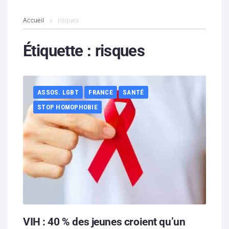
L’association
Accueil
risques
Contenus litigieux
Étiquette :
risques
Nous soutenir
ASSOS. LGBT
FRANCE
SANTÉ
Boutique
STOP HOMOPHOBIE
Partenaires
Contacts
Hébergement solidaire
VIH : 40 % des jeunes croient qu’un