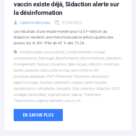
vaccin existe déjà, Sidaction alerte sur
la désinformation
Valentine Monceau
21/03/2025
Les résultats d'une étude menée pour la 31ᵉ édition du
Sidaction révèlent une méconnaissance préoccupante des
jeunes sur le VIH. Près de 42 % des 15-24...
Antirétroviraux
,
Associations
,
Comportements à risque
,
connaissances
,
Dépistage
,
désinformation
,
discriminations
,
éducation
,
Enseignement
,
fausses croyances
,
idées reçues
,
infection
,
initiatives
,
jeunes
,
jeunesse
,
lutte contre le sida
,
lutte contre le VIH
,
politiques publiques
,
PreP
,
Préservatif
,
Prévention
,
protection
,
rapport à risque
,
résultats alarmants
,
risques
,
santé sexuelle
,
sensibilisation
,
sérophobie
,
Sexualité
,
Sida
,
sidaction
,
Sidaction 2025
,
sondage OpinionWay
,
stigmatisation
,
tabous
,
Traitement
,
Transmission
,
urgence sanitaire
,
vaccin
,
vih
EN SAVOIR PLUS