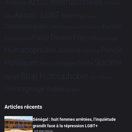
Actus Internationales
Actions
Afrique
Assos. LGBT
Bioéthique
Asie
Brève
Communiqués
Europe
Culture
Dialogues France-Brésil
France
Faits Divers
Evénements
Hommage
Humanophobie
Justice
People
Partenariat
Société
Politiques
Santé
Religion
Projets
Stop Homophobie
Sport
Tech
Tribune
Vidéo
Témoignage
Études
Articles récents
Sénégal : huit femmes arrêtées, l’inquiétude
grandit face à la répression LGBT+
02/08/2026