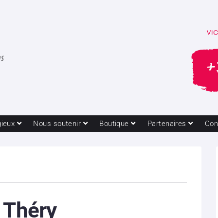
gieux
Nous soutenir
Boutique
Partenaires
Con
 Théry