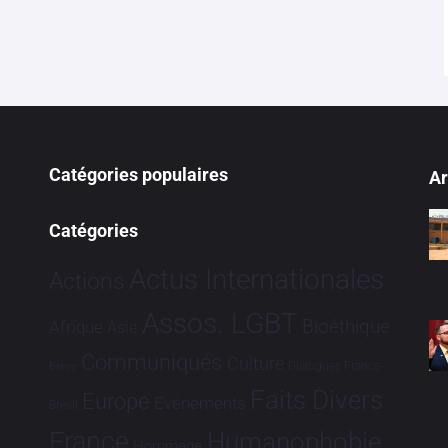
Catégories populaires
Ar
Catégories
Actus Internationales
Actions
Assos. LGBT
Bioéthique
Afrique
Asie
Communiqués
Culture
Dialogues France-
Brève
Faits Divers
Europe
Evénements
Brésil
France
Humanophobie
Hommage