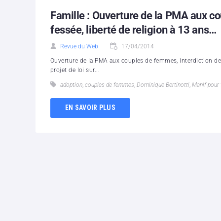
Famille : Ouverture de la PMA aux co
fessée, liberté de religion à 13 ans…
Revue du Web
17/04/2014
Ouverture de la PMA aux couples de femmes, interdiction de l
projet de loi sur...
adoption
,
couples de femmes
,
Dominique Bertinotti
,
Manif pour
EN SAVOIR PLUS