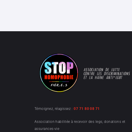
Témoignez, réagissez :
07 71 80 08 71
Association habilitée à recevoir des legs, donations et
assurances-vie