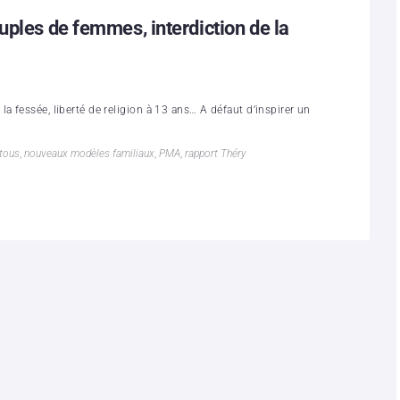
uples de femmes, interdiction de la
a fessée, liberté de religion à 13 ans… A défaut d’inspirer un
 tous
,
nouveaux modèles familiaux
,
PMA
,
rapport Théry