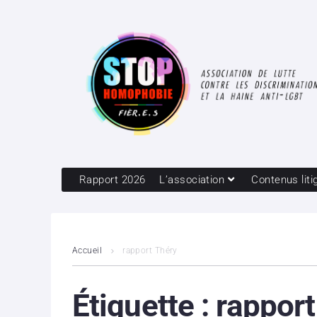
Rapport 2026
L’association
Contenus liti
Accueil
rapport Théry
Étiquette :
rapport