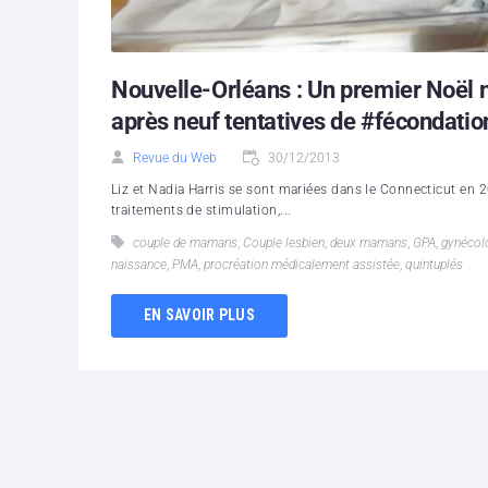
Nouvelle-Orléans : Un premier Noël
après neuf tentatives de #fécondation
Revue du Web
30/12/2013
Liz et Nadia Harris se sont mariées dans le Connecticut en 2
traitements de stimulation,...
couple de mamans
,
Couple lesbien
,
deux mamans
,
GPA
,
gynécol
naissance
,
PMA
,
procréation médicalement assistée
,
quintuplés
EN SAVOIR PLUS