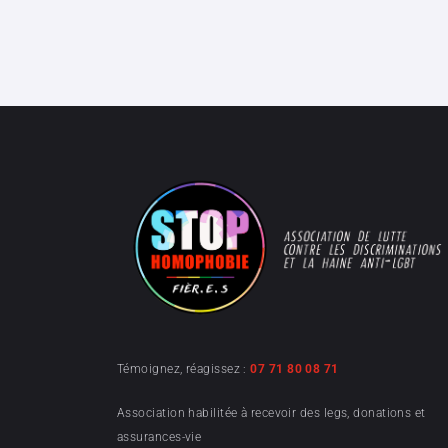
Témoignez, réagissez :
07 71 80 08 71
Association habilitée à recevoir des legs, donations et
assurances-vie