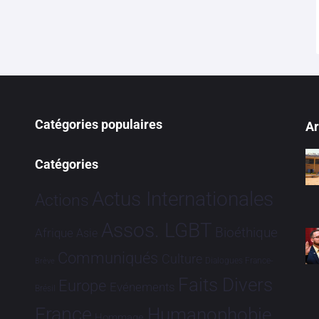
Catégories populaires
Ar
Catégories
Actus Internationales
Actions
Assos. LGBT
Bioéthique
Afrique
Asie
Communiqués
Culture
Dialogues France-
Brève
Faits Divers
Europe
Evénements
Brésil
France
Humanophobie
Hommage