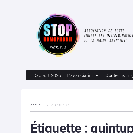
Rapport 2026
L’association
Contenus liti
Accueil
quintuplés
Étiquette :
quintup