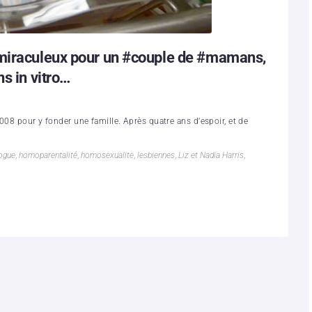
 miraculeux pour un #couple de #mamans,
s in vitro…
008 pour y fonder une famille. Après quatre ans d’espoir, et de
ogue
,
homoparentalité
,
homosexualite
,
lesbiennes
,
Liz et Nadia Harris
,