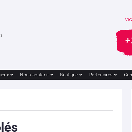
gieux
Nous soutenir
Boutique
Partenaires
Con
lés