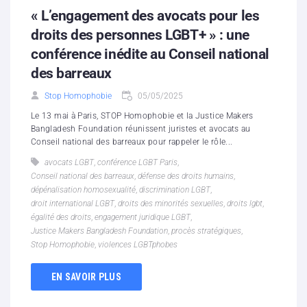
« L’engagement des avocats pour les
droits des personnes LGBT+ » : une
conférence inédite au Conseil national
des barreaux
Stop Homophobie
05/05/2025
Le 13 mai à Paris, STOP Homophobie et la Justice Makers
Bangladesh Foundation réunissent juristes et avocats au
Conseil national des barreaux pour rappeler le rôle...
avocats LGBT
,
conférence LGBT Paris
,
Conseil national des barreaux
,
défense des droits humains
,
dépénalisation homosexualité
,
discrimination LGBT
,
droit international LGBT
,
droits des minorités sexuelles
,
droits lgbt
,
égalité des droits
,
engagement juridique LGBT
,
Justice Makers Bangladesh Foundation
,
procès stratégiques
,
Stop Homophobie
,
violences LGBTphobes
EN SAVOIR PLUS