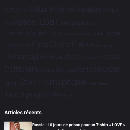
Actus Internationales
Actions
Afrique
Assos. LGBT
Bioéthique
Asie
Brève
Communiqués
Europe
Culture
Dialogues France-Brésil
France
Faits Divers
Evénements
Hommage
Humanophobie
Justice
People
Partenariat
Société
Politiques
Santé
Religion
Projets
Stop Homophobie
Sport
Tech
Tribune
Vidéo
Témoignage
Études
Articles récents
Russie : 10 jours de prison pour un T-shirt « LOVE »