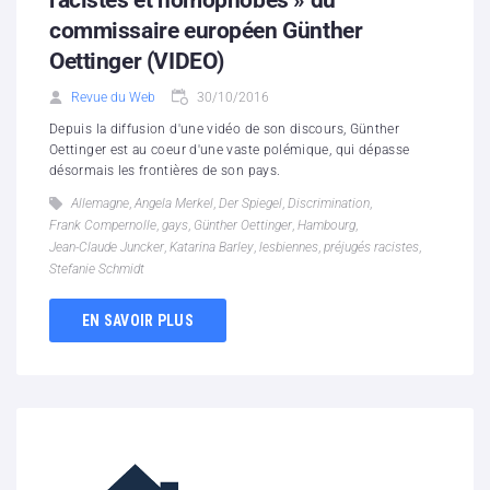
racistes et homophobes » du
commissaire européen Günther
Oettinger (VIDEO)
Revue du Web
30/10/2016
Depuis la diffusion d'une vidéo de son discours, Günther
Oettinger est au coeur d'une vaste polémique, qui dépasse
désormais les frontières de son pays.
Allemagne
,
Angela Merkel
,
Der Spiegel
,
Discrimination
,
Frank Compernolle
,
gays
,
Günther Oettinger
,
Hambourg
,
Jean-Claude Juncker
,
Katarina Barley
,
lesbiennes
,
préjugés racistes
,
Stefanie Schmidt
EN SAVOIR PLUS