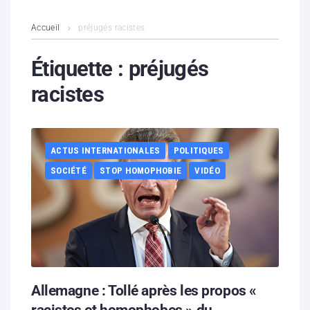
L’association
Accueil
préjugés racistes
Contenus litigieux
Étiquette :
préjugés
racistes
Nous soutenir
Boutique
ACTUS INTERNATIONALES
POLITIQUES
Partenaires
SOCIÉTÉ
STOP HOMOPHOBIE
VIDÉO
Contacts
Hébergement solidaire
Allemagne : Tollé après les propos «