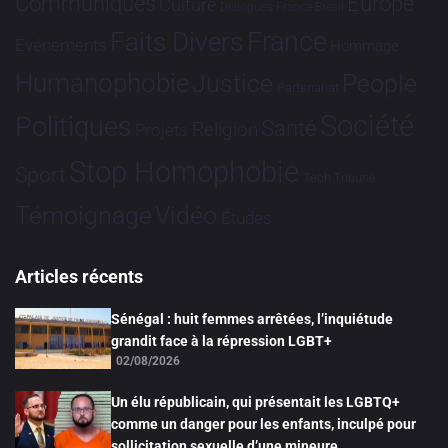
Communiqués
Europe
Culture
Dialogues France-Brésil
France
Faits Divers
Evénements
Hommage
Humanophobie
Justice
People
Partenariat
Société
Politiques
Santé
Religion
Projets
Stop Homophobie
Sport
Tech
Tribune
Vidéo
Témoignage
Études
Articles récents
Sénégal : huit femmes arrêtées, l’inquiétude
grandit face à la répression LGBT+
02/08/2026
Un élu républicain, qui présentait les LGBTQ+
comme un danger pour les enfants, inculpé pour
sollicitation sexuelle d’une mineure