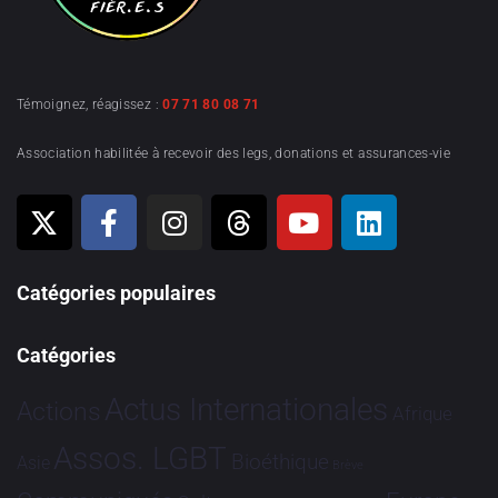
Témoignez, réagissez :
07 71 80 08 71
Association habilitée à recevoir des legs, donations et assurances-vie
Catégories populaires
Catégories
Actus Internationales
Actions
Afrique
Assos. LGBT
Bioéthique
Asie
Brève