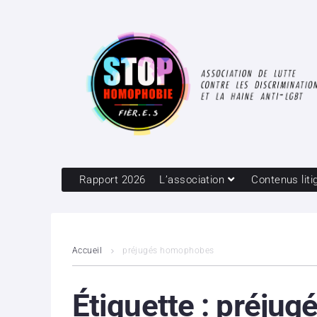
Rapport 2026
L’association
Contenus liti
Accueil
préjugés homophobes
Étiquette :
préjug