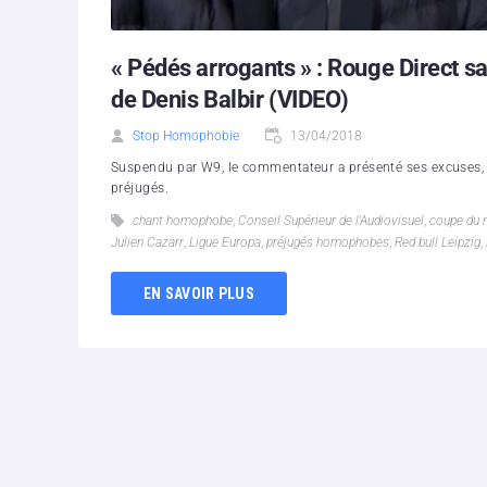
« Pédés arrogants » : Rouge Direct sa
de Denis Balbir (VIDEO)
Stop Homophobie
13/04/2018
Suspendu par W9, le commentateur a présenté ses excuses, 
préjugés.
chant homophobe
,
Conseil Supérieur de l'Audiovisuel
,
coupe du
Julien Cazarr
,
Ligue Europa
,
préjugés homophobes
,
Red bull Leipzig
,
EN SAVOIR PLUS