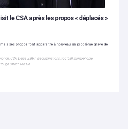
isit le CSA après les propos « déplacés »
mais ses propos font apparaître à nouveau un problème grave de
 monde
,
CSA
,
Denis Balbir
,
discriminations
,
football
,
homophobie
,
Rouge Direct
,
Russie