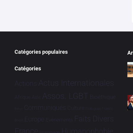
Catégories populaires
Ar
Catégories
Actus Internationales
Actions
Assos. LGBT
Bioéthique
Afrique
Asie
Communiqués
Culture
Dialogues France-
Brève
Faits Divers
Europe
Evénements
Brésil
France
Humanophobie
Hommage