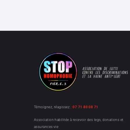
Témoignez, réagissez :
07 71 80 08 71
Association habilitée à recevoir des legs, donations et
assurances-vie