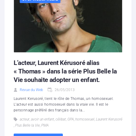
L’acteur, Laurent Kérusoré alias
« Thomas » dans la série Plus Belle la
Vie souhaite adopter un enfant.
Revue du Web
26/05/2013
Laurent Kerusoré, tient le rôle de Thomas, un homosexuel.
L’acteur est aussi homosexuel dans la vraie vie. Il est le
personnage préféré des français dans la...
acteur
,
avoir un enfant
,
célibat
,
GPA
,
homosexuel
,
Laurent Kerusoré
,
Plus Belle la Vie
,
PMA