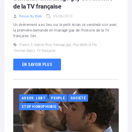
de la TV française
Revue du Web
09/06/2013
Un événement a eu lieu sur le petit écran ce vendredi soir avec
la première demande en mariage gay de l’histoire de la TV
française. Cet...
France 3
,
Gabriel Riva
,
mariage gay
,
Plus Belle la Vie
,
Thomas Marci
,
TV française
EN SAVOIR PLUS
ASSOS. LGBT
PEOPLE
SOCIÉTÉ
STOP HOMOPHOBIE