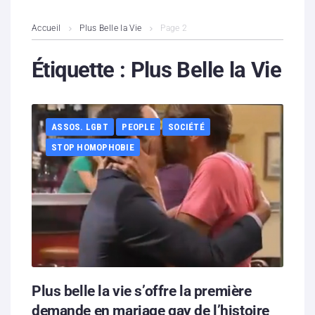
L’association
Accueil
Plus Belle la Vie
Page 2
Contenus litigieux
Étiquette :
Plus Belle la Vie
Nous soutenir
ASSOS. LGBT
PEOPLE
SOCIÉTÉ
Boutique
STOP HOMOPHOBIE
Partenaires
Contacts
Hébergement solidaire
Plus belle la vie s’offre la première
demande en mariage gay de l’histoire