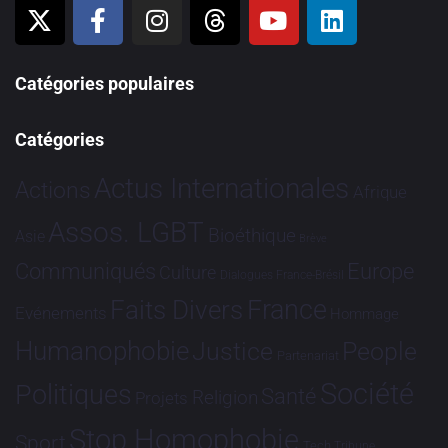
Catégories populaires
Catégories
Actus Internationales
Actions
Afrique
Assos. LGBT
Bioéthique
Asie
Brève
Communiqués
Europe
Culture
Dialogues France-Brésil
France
Faits Divers
Evénements
Hommage
Humanophobie
Justice
People
Partenariat
Société
Politiques
Santé
Religion
Projets
Stop Homophobie
Sport
Tech
Tribune