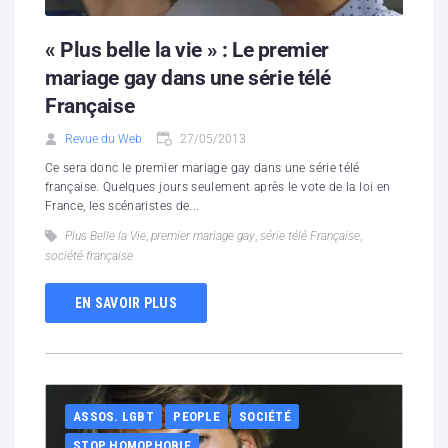
« Plus belle la vie » : Le premier
mariage gay dans une série télé
Française
Revue du Web
27/05/2013
Ce sera donc le premier mariage gay dans une série télé
française. Quelques jours seulement après le vote de la loi en
France, les scénaristes de...
Plus Belle la Vie
,
premier mariage gay
,
série télé Française
,
société française
EN SAVOIR PLUS
ASSOS. LGBT
PEOPLE
SOCIÉTÉ
STOP HOMOPHOBIE