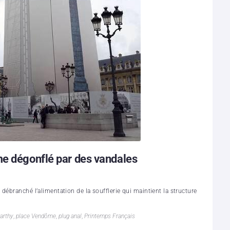
me dégonflé par des vandales
débranché l’alimentation de la soufflerie qui maintient la structure
arthy
,
place Vendôme
,
plug anal
,
Printemps Français