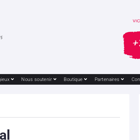
gieux
Nous soutenir
Boutique
Partenaires
Con
al