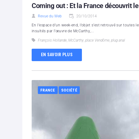
Coming out : Et la France découvrit le
Revue du Web
20/10/2014
En l’espace d’un week-end, l’objet s’est retrouvé sur toutes le
insultés par l’œuvre de McCarthy,...
François Hollande
,
McCarthy
,
place Vendôme
,
plug anal
EN SAVOIR PLUS
FRANCE
SOCIÉTÉ