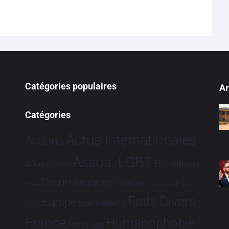
Catégories populaires
Ar
Catégories
Actus Internationales
Actions
Assos. LGBT
Bioéthique
Afrique
Asie
Communiqués
Culture
Dialogues France-
Brève
Faits Divers
Europe
Evénements
Brésil
France
Humanophobie
Hommage