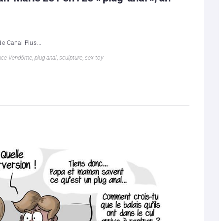
de Canal Plus...
ace Vendôme
,
plug anal
,
sculpture
,
sex-toy