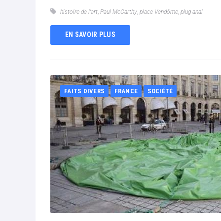
histoire de l’art
,
Paul McCarthy
,
place Vendôme
,
plug anal
EN SAVOIR PLUS
FAITS DIVERS
FRANCE
SOCIÉTÉ