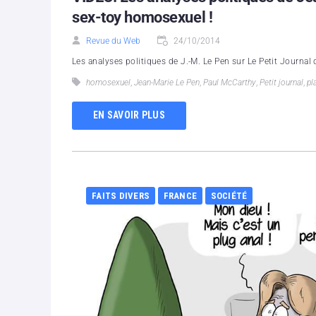
sex-toy homosexuel !
Revue du Web
24/10/2014
Les analyses politiques de J.-M. Le Pen sur Le Petit Journal 
homosexuel
,
Jean-Marie Le Pen
,
Paul McCarthy
,
Petit journal
,
pl
EN SAVOIR PLUS
FAITS DIVERS
FRANCE
SOCIÉTÉ