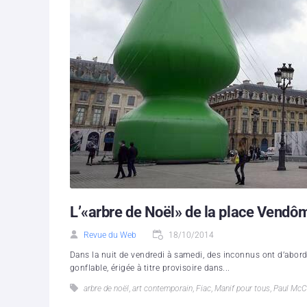
L’«arbre de Noël» de la place Vendô
Revue du Web
18/10/2014
Dans la nuit de vendredi à samedi, des inconnus ont d’abord 
gonflable, érigée à titre provisoire dans...
arbre de noël
,
art contemporain
,
Fiac
,
Manif pour tous
,
Paul McC