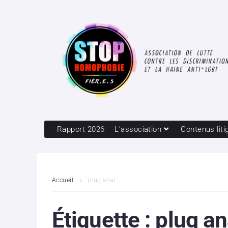
Rapport 2026
L’association
Contenus liti
Accueil
plug anal
Étiquette :
plug an