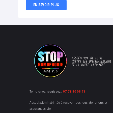
EN SAVOIR PLUS
Témoignez, réagissez :
07 71 80 08 71
Association habilitée à recevoir des legs, donations et
assurances-vie