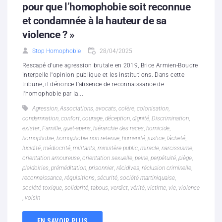
pour que l’homophobie soit reconnue
et condamnée à la hauteur de sa
violence ? »
Stop Homophobie
28/04/2025
Rescapé d'une agression brutale en 2019, Brice Armien-Boudre
interpelle l'opinion publique et les institutions. Dans cette
tribune, il dénonce l'absence de reconnaissance de
l'homophobie par la...
Agression
,
Associations
,
avocats
,
colère
,
colonisation
,
condamnation
,
confort
,
courage
,
déception
,
dignité
,
Discrimination
,
exister
,
Famille
,
guet-apens
,
hiérarchie des races
,
homicide
,
homophobie
,
homophobie non retenue
,
humanité
,
justice
,
lâcheté
,
lucidité
,
médiocrité
,
militants
,
ministère public
,
miracle
,
narcissisme
,
orientation amoureuse
,
orientation sexuelle
,
peine
,
perpétuité
,
piège
,
plaidoiries
,
préméditation
,
prisonnier
,
récidives
,
réclusion criminelle
,
reconnaissance
,
réquisitions
,
sécurité
,
société martiniquaise
,
société toxique
,
solidarité
,
tabous
,
verdict
,
vérité
,
victime
,
vie
,
violence
,
voisin
EN SAVOIR PLUS