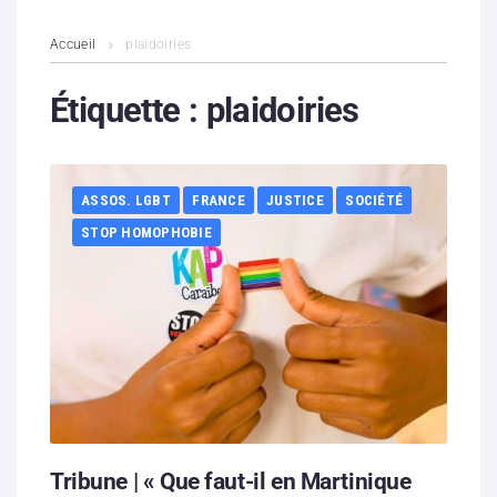
L’association
Accueil
plaidoiries
Contenus litigieux
Étiquette :
plaidoiries
Nous soutenir
ASSOS. LGBT
FRANCE
JUSTICE
SOCIÉTÉ
Boutique
STOP HOMOPHOBIE
Partenaires
Contacts
Hébergement solidaire
Tribune | « Que faut-il en Martinique