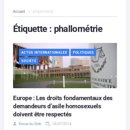
L’association
Accueil
phallométrie
Contenus litigieux
Étiquette :
phallométrie
Nous soutenir
ACTUS INTERNATIONALES
POLITIQUES
Boutique
SOCIÉTÉ
Partenaires
Contacts
Hébergement solidaire
Europe : Les droits fondamentaux des
demandeurs d’asile homosexuels
doivent être respectés
Revue du Web
18/07/2014