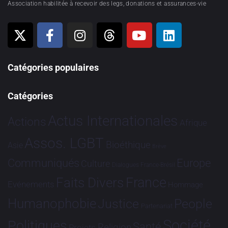
Association habilitée à recevoir des legs, donations et assurances-vie
Catégories populaires
Catégories
Actus Internationales
Actions
Afrique
Assos. LGBT
Bioéthique
Asie
Brève
Communiqués
Europe
Culture
Dialogues France-Brésil
France
Faits Divers
Evénements
Hommage
Humanophobie
Justice
People
Partenariat
Société
Politiques
Santé
Religion
Projets