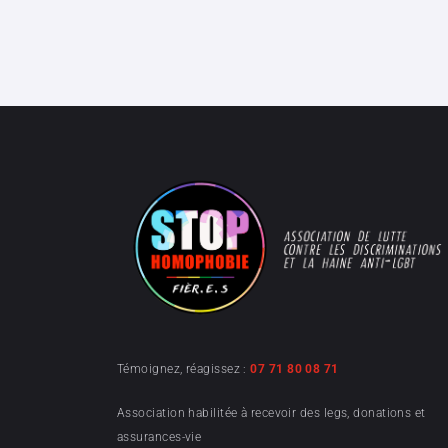
Témoignez, réagissez :
07 71 80 08 71
Association habilitée à recevoir des legs, donations et
assurances-vie