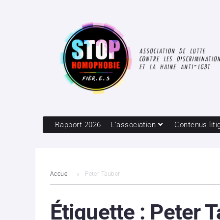
Rapport 2026
L’association
Contenus liti
Accueil
Peter Tauber
Étiquette :
Peter 