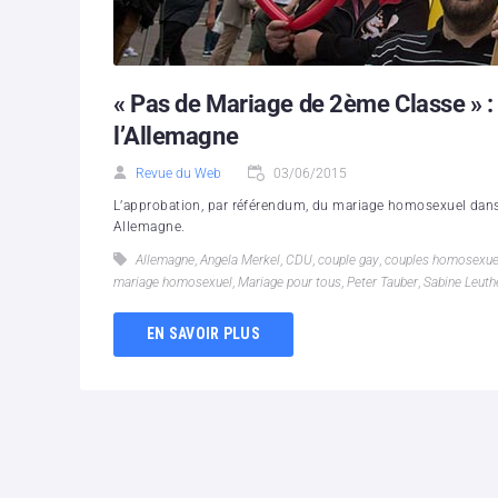
« Pas de Mariage de 2ème Classe » : L
l’Allemagne
Revue du Web
03/06/2015
L’approbation, par référendum, du mariage homosexuel dans l
Allemagne.
Allemagne
,
Angela Merkel
,
CDU
,
couple gay
,
couples homosexue
mariage homosexuel
,
Mariage pour tous
,
Peter Tauber
,
Sabine Leuth
EN SAVOIR PLUS