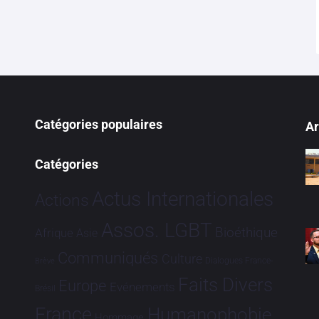
Catégories populaires
Ar
Catégories
Actus Internationales
Actions
Assos. LGBT
Bioéthique
Afrique
Asie
Communiqués
Culture
Dialogues France-
Brève
Faits Divers
Europe
Evénements
Brésil
France
Humanophobie
Hommage