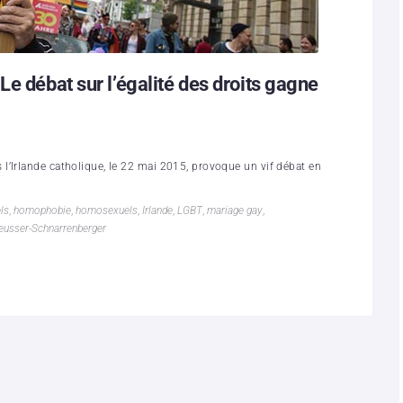
e débat sur l’égalité des droits gagne
’Irlande catholique, le 22 mai 2015, provoque un vif débat en
ls
,
homophobie
,
homosexuels
,
Irlande
,
LGBT
,
mariage gay
,
eusser-Schnarrenberger