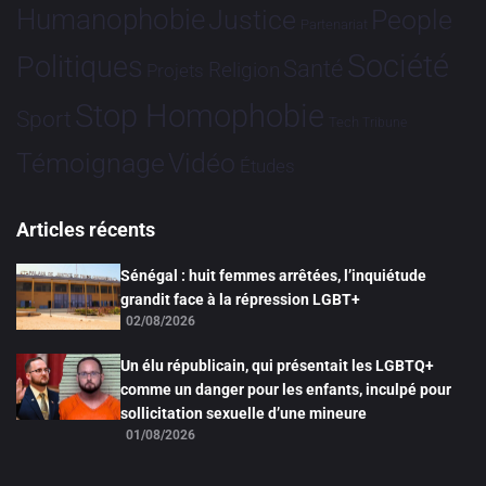
Humanophobie
Justice
People
Partenariat
Société
Politiques
Santé
Religion
Projets
Stop Homophobie
Sport
Tech
Tribune
Vidéo
Témoignage
Études
Articles récents
Sénégal : huit femmes arrêtées, l’inquiétude
grandit face à la répression LGBT+
02/08/2026
Un élu républicain, qui présentait les LGBTQ+
comme un danger pour les enfants, inculpé pour
sollicitation sexuelle d’une mineure
01/08/2026