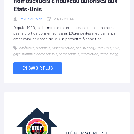
homosexuels à nouveau autorisés aux
Etats-Unis
Revue du Web
23/12/2014
Depuis 1983, les homosexuels et bisexuels masculins n'ont
pas le droit de donner leur sang. L'Agence des médicaments
américaine envisage de le leur permettre à condition...
américain
,
bisexuels
,
Discrimination
,
don su sang
,
Etats-Unis
,
FDA
,
gays
,
hommes homosexuels
,
homosexuels
,
Interdiction
,
Peter Sprigg
EN SAVOIR PLUS