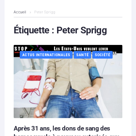
L’association
Accueil
Peter Sprigg
Contenus litigieux
Étiquette :
Peter Sprigg
Nous soutenir
ACTUS INTERNATIONALES
SANTÉ
SOCIÉTÉ
Boutique
Partenaires
Contacts
Hébergement solidaire
Après 31 ans, les dons de sang des