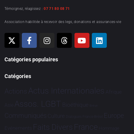
Témoignez, réagissez :
07 71 80 08 71
Association habilitée à recevoir des legs, donations et assurances-vie
Catégories populaires
Catégories
Actus Internationales
Actions
Afrique
Assos. LGBT
Bioéthique
Asie
Brève
Communiqués
Europe
Culture
Dialogues France-Brésil
France
Faits Divers
Evénements
Hommage