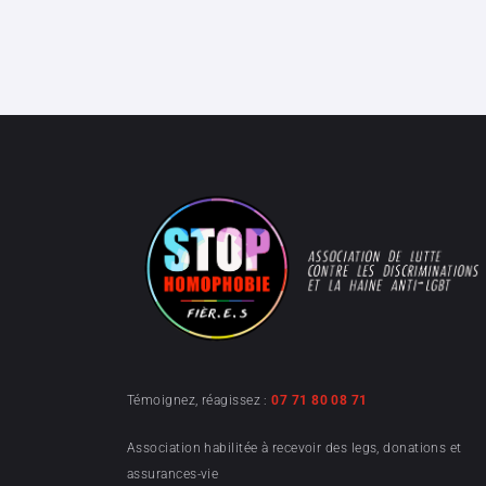
Témoignez, réagissez :
07 71 80 08 71
Association habilitée à recevoir des legs, donations et
assurances-vie