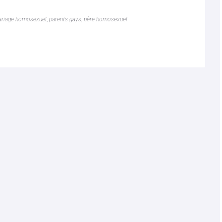
riage homosexuel
,
parents gays
,
père homosexuel