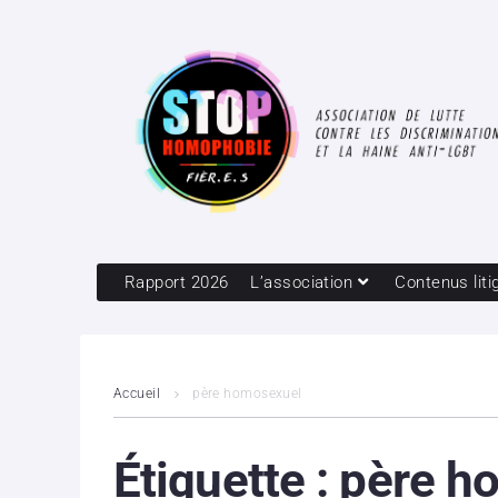
Rapport 2026
L’association
Contenus liti
Accueil
père homosexuel
Étiquette :
père h