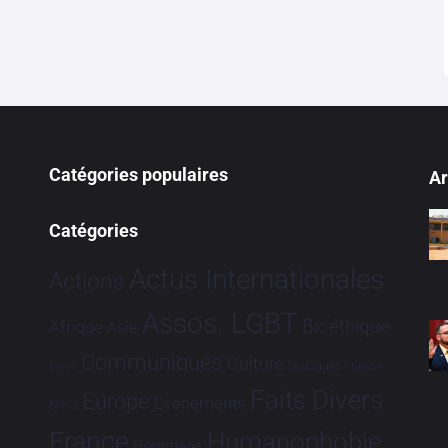
Catégories populaires
Ar
Catégories
Actus Internationales
Actions
Assos. LGBT
Bioéthique
Afrique
Asie
Communiqués
Culture
Dialogues France-
Brève
Faits Divers
Europe
Evénements
Brésil
France
Humanophobie
Hommage