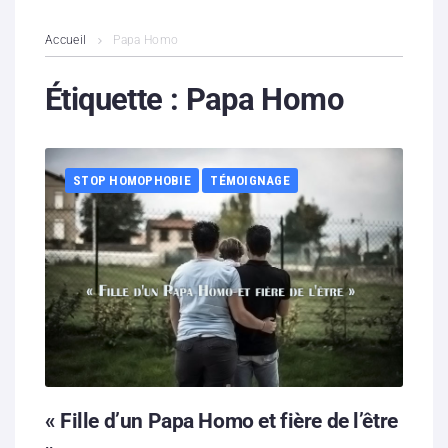
L’association
Accueil
Papa Homo
Contenus litigieux
Étiquette :
Papa Homo
Nous soutenir
STOP HOMOPHOBIE
TÉMOIGNAGE
Boutique
Partenaires
Contacts
Hébergement solidaire
« Fille d’un Papa Homo et fière de l’être