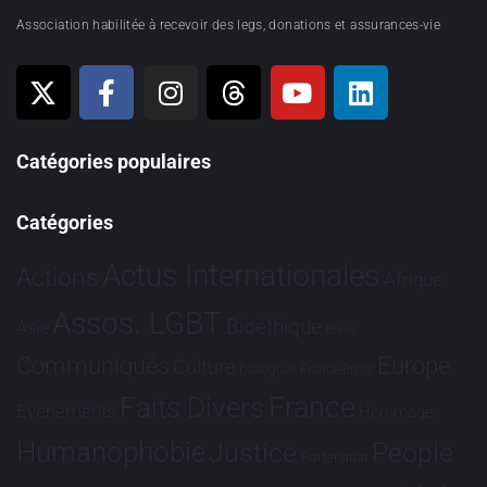
Association habilitée à recevoir des legs, donations et assurances-vie
Catégories populaires
Catégories
Actus Internationales
Actions
Afrique
Assos. LGBT
Bioéthique
Asie
Brève
Communiqués
Europe
Culture
Dialogues France-Brésil
France
Faits Divers
Evénements
Hommage
Humanophobie
Justice
People
Partenariat