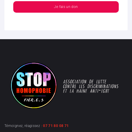
Je fais un don
Témoignez, réagissez :
07 71 80 08 71