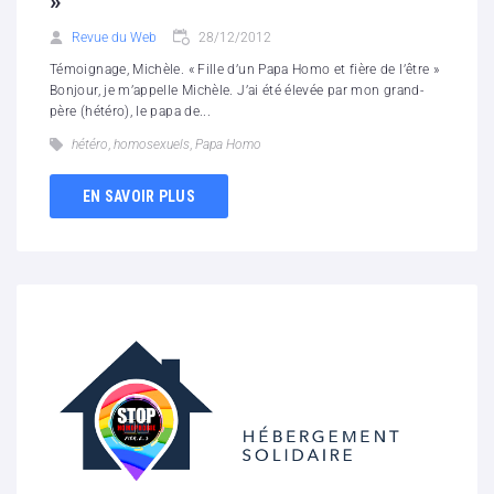
»
Revue du Web
28/12/2012
Témoignage, Michèle. « Fille d’un Papa Homo et fière de l’être »
Bonjour, je m’appelle Michèle. J’ai été élevée par mon grand-
père (hétéro), le papa de...
hétéro
,
homosexuels
,
Papa Homo
EN SAVOIR PLUS