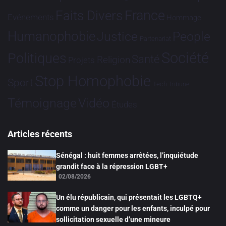
France
Faits Divers
Evénements
Hommage
Humanophobie
Justice
People
Partenariat
Société
Politiques
Santé
Religion
Projets
Stop Homophobie
Sport
Tech
Tribune
Vidéo
Témoignage
Études
Articles récents
Sénégal : huit femmes arrêtées, l’inquiétude
grandit face à la répression LGBT+
02/08/2026
Un élu républicain, qui présentait les LGBTQ+
comme un danger pour les enfants, inculpé pour
sollicitation sexuelle d’une mineure