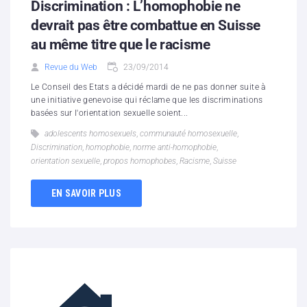
Discrimination : L’homophobie ne
devrait pas être combattue en Suisse
au même titre que le racisme
Revue du Web
23/09/2014
Le Conseil des Etats a décidé mardi de ne pas donner suite à
une initiative genevoise qui réclame que les discriminations
basées sur l'orientation sexuelle soient...
adolescents homosexuels
,
communauté homosexuelle
,
Discrimination
,
homophobie
,
norme anti-homophobie
,
orientation sexuelle
,
propos homophobes
,
Racisme
,
Suisse
EN SAVOIR PLUS