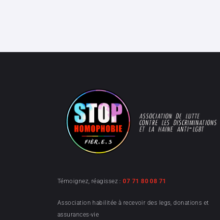
Témoignez, réagissez :
07 71 80 08 71
Association habilitée à recevoir des legs, donations et
assurances-vie