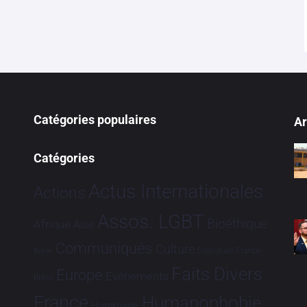
Catégories populaires
Ar
Catégories
Actus Internationales
Actions
Assos. LGBT
Bioéthique
Afrique
Asie
Communiqués
Culture
Dialogues France-
Brève
Faits Divers
Europe
Evénements
Brésil
France
Humanophobie
Hommage