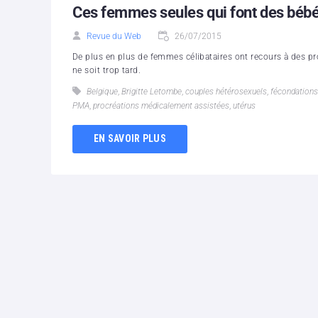
Ces femmes seules qui font des bébé
Revue du Web
26/07/2015
De plus en plus de femmes célibataires ont recours à des pr
ne soit trop tard.
Belgique
,
Brigitte Letombe
,
couples hétérosexuels
,
fécondations 
PMA
,
procréations médicalement assistées
,
utérus
EN SAVOIR PLUS