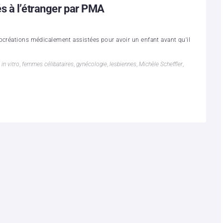
s à l’étranger par PMA
ocréations médicalement assistées pour avoir un enfant avant qu'il
in vitro
,
femmes célibataires
,
gynécologie
,
lesbiennes
,
Michèle Scheffler
,