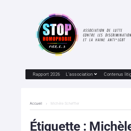
Rapport 2026
L’association
Contenus liti
Accueil
Michèle Scheffler
Étiquette :
Michèle