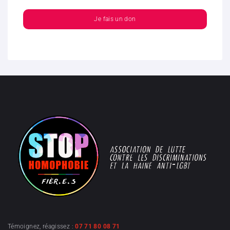
Je fais un don
Témoignez, réagissez :
07 71 80 08 71