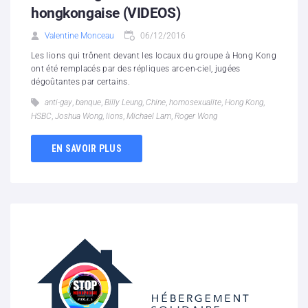
hongkongaise (VIDEOS)
Valentine Monceau
06/12/2016
Les lions qui trônent devant les locaux du groupe à Hong Kong
ont été remplacés par des répliques arc-en-ciel, jugées
dégoûtantes par certains.
anti-gay
,
banque
,
Billy Leung
,
Chine
,
homosexualite
,
Hong Kong
,
HSBC
,
Joshua Wong
,
lions
,
Michael Lam
,
Roger Wong
EN SAVOIR PLUS