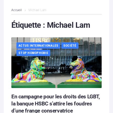
L’association
Accueil
Michael Lam
Contenus litigieux
Étiquette :
Michael Lam
Nous soutenir
ACTUS INTERNATIONALES
SOCIÉTÉ
Boutique
STOP HOMOPHOBIE
Partenaires
Contacts
Hébergement solidaire
En campagne pour les droits des LGBT,
la banque HSBC s’attire les foudres
d’une frange conservatrice