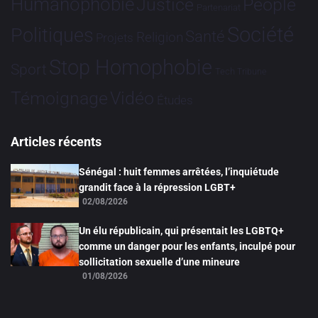
Humanophobie
Justice
People
Partenariat
Société
Politiques
Santé
Religion
Projets
Stop Homophobie
Sport
Tech
Tribune
Vidéo
Témoignage
Études
Articles récents
Sénégal : huit femmes arrêtées, l’inquiétude
grandit face à la répression LGBT+
02/08/2026
Un élu républicain, qui présentait les LGBTQ+
comme un danger pour les enfants, inculpé pour
sollicitation sexuelle d’une mineure
01/08/2026