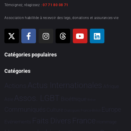
Témoignez, réagissez :
07 71 80 08 71
Association habilitée à recevoir des legs, donations et assurances-vie
Catégories populaires
Catégories
Actus Internationales
Actions
Afrique
Assos. LGBT
Bioéthique
Asie
Brève
Communiqués
Europe
Culture
Dialogues France-Brésil
France
Faits Divers
Evénements
Hommage